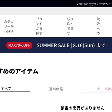
Safari公式ウェブマガジ
ブラ
絞り
読
カテゴ
ンド
込ん
み
リーか
から
で探
も
ら探す
探す
す
の
読みもの
ガイド
ー
すべての記事
ショッピング
2026年のイチオシTシャツ！
初めての方
“WP”のイージーパンツを徹底解説&コ
Club Safari
ーデ紹介
すめのアイテム
よくある質問
HOTなコーデ TOP20
会社概要
ディネート
新ブランドご紹介！
会員利用規約
すべて
通常価格
セール価
人気記事ランキング
プライバシー
バイヤーズ レコメンド
特定商取引に
今週の別注アイテム
該当の商品がありません
ウィークリーコーデ