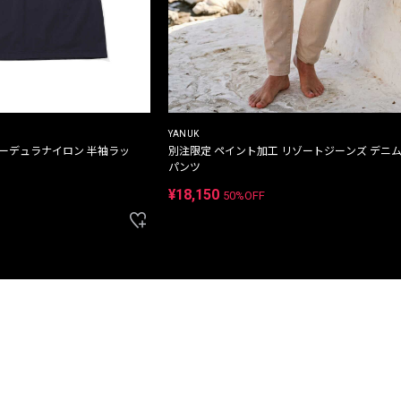
YANUK
コーデュラナイロン 半袖ラッ
別注限定 ペイント加工 リゾートジーンズ デニ
パンツ
¥18,150
50%OFF