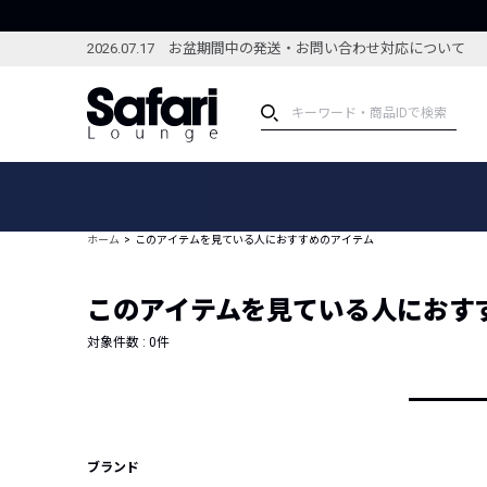
2026.07.17 お盆期間中の発送・お問い合わせ対応について
アイテム
スペシャル
カテゴリーから探す
スペシャルフィーチャ
ホーム
このアイテムを見ている人におすすめのアイテム
ブランドから探す
特集記事
絞り込んで探す
このアイテムを見ている人におす
新着アイテム
コーディネート
編集部のおすすめアイテム
対象件数 :
0
件
編集部のおすすめコー
ランキング
雑誌・カタログ掲載アイテム
セール
ブランド