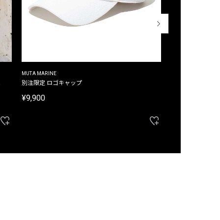
MUTA MARINE
CROSSLEY
ム
別注限定 ロゴキャップ
別注限定 ノースリ
¥9,900
¥8,580
40%OFF