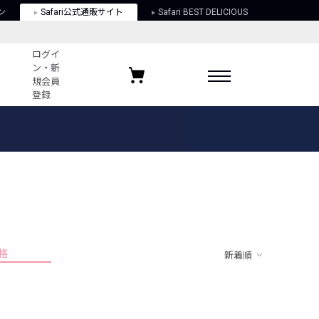
ン
Safari公式通販サイト
Safari BEST DELICIOUS
ログイ
ン・新
規会員
登録
ログイン・新規会員登録
お気に入りアイテム
ガイド
お気に入りブランド
お気に入り記事
最近チェックしたアイテム
格
新着順
ポリシー
関する法律