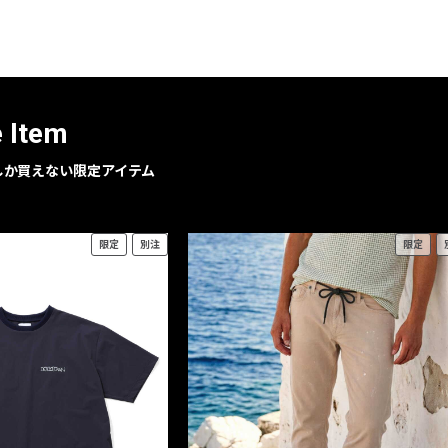
レコメンドアイテム
ピックアップアイテム
フォーカスブランド
セールおすすめアイテム
e Item
人気アイテム TOP 15
geでしか買えない限定アイテム
限定
別注
限定