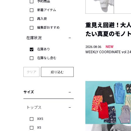
予約商品
新着アイテム
再入荷
重見え回避！大
編集部おすすめ
たい真夏のモノ
在庫状況
NEW
2026.08.06
在庫あり
WEEKLY COORDINATE vol.2
在庫なし含む
クリア
絞り込む
サイズ
トップス
XXS
XS