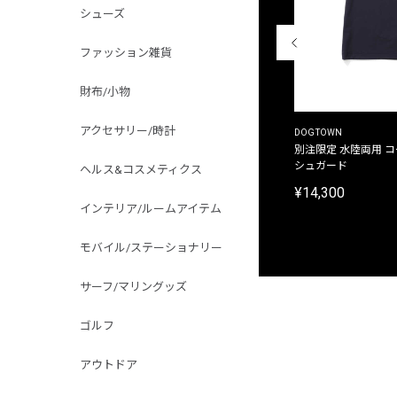
シューズ
ファッション雑貨
財布/小物
アクセサリー/時計
THE DUFFER OF ST.GEORGE
DOGTOWN
別注限定 ピグメントダイ バックプリント サーフ
別注限定 水陸両用 
プリントTシャツ
シュガード
ヘルス&コスメティクス
¥9,900
¥14,300
インテリア/ルームアイテム
モバイル/ステーショナリー
サーフ/マリングッズ
ゴルフ
アウトドア