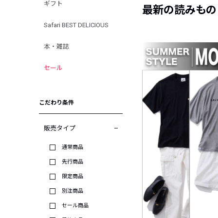
ギフト
最新の読みもの
Safari BEST DELICIOUS
本・雑誌
セール
こだわり条件
販売タイプ
通常商品
先行商品
限定商品
別注商品
セール商品