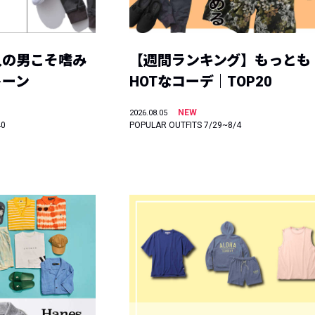
人の男こそ嗜み
【週間ランキング】もっとも
トーン
HOTなコーデ｜TOP20
NEW
2026.08.05
40
POPULAR OUTFITS 7/29~8/4