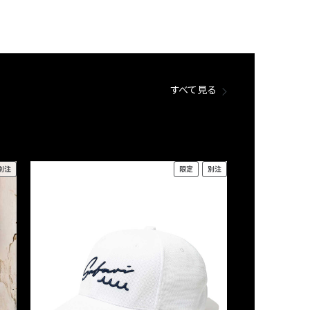
すべて見る
別注
限定
別注