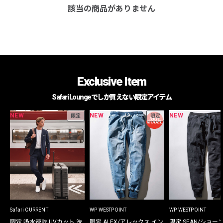
該当の商品がありません
Exclusive Item
Safari Loungeでしか買えない限定アイテム
NEW
NEW
NEW
限定
限定
Safari CURRENT
WP WESTPOINT
WP WESTPOINT
限定 吸水速乾 UVカット 洗
限定 ALEX/アレックス イン
限定 SEAN/ショー