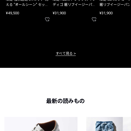
える "オールシーン" セット
ディゴ 裾リブイージーパン
裾リブイージーパン
アップ
ツ
¥49,500
¥31,900
¥31,900
すべて見る
最新の読みもの