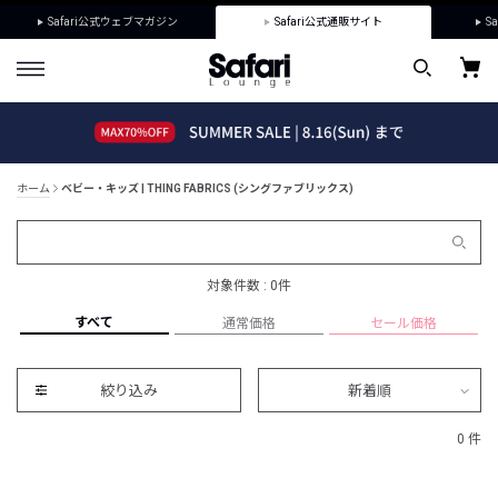
Safari公式ウェブマガジン
Safari公式通販サイト
Sa
ホーム
ベビー・キッズ | THING FABRICS (シングファブリックス)
対象件数 : 0件
すべて
通常価格
セール価格
絞り込み
新着順
0 件