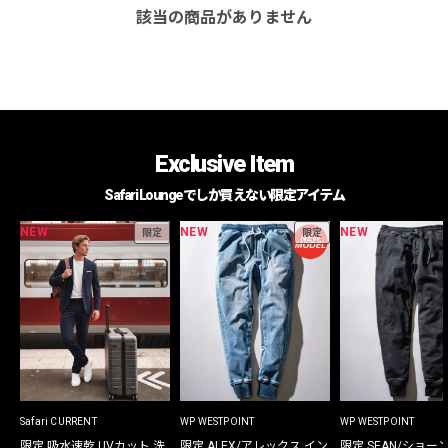
該当の商品がありません
Exclusive Item
Safari Loungeでしか買えない限定アイテム
NEW
NEW
NEW
限定
限定
Safari CURRENT
WP WESTPOINT
WP WESTPOINT
限定 吸水速乾 UVカット 洗
限定 ALEX/アレックス イン
限定 SEAN/ショー