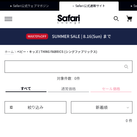
Safari公式ウェブマガジン
Safari公式通販サイト
Sa
ホーム
ベビー・キッズ | THING FABRICS (シングファブリックス)
対象件数 : 0件
すべて
通常価格
セール価格
絞り込み
新着順
0 件