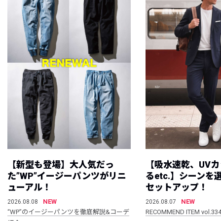
【新型も登場】大人気だっ
【吸水速乾、UV
た”WP”イージーパンツがリニ
るetc.】シーン
ューアル！
セットアップ！
NEW
NEW
2026.08.08
2026.08.07
“WP”のイージーパンツを徹底解説&コーデ
RECOMMEND ITEM vol.33