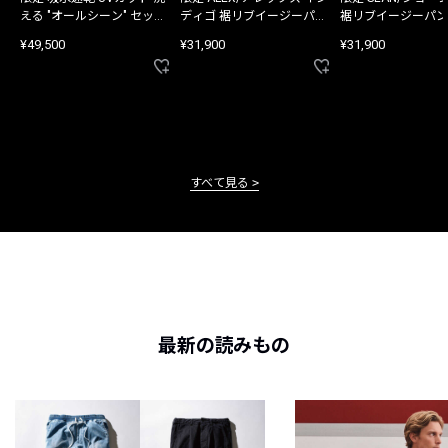
える "オールシーン" セット
ディゴ 裾リブイージーパン
裾リブイージーパン
アップ
ツ
¥49,500
¥31,900
¥31,900
すべて見る
最新の読みもの