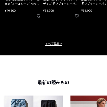
える "オールシーン" セット
ディゴ 裾リブイージーパン
裾リブイージーパン
アップ
ツ
¥49,500
¥31,900
¥31,900
すべて見る
最新の読みもの