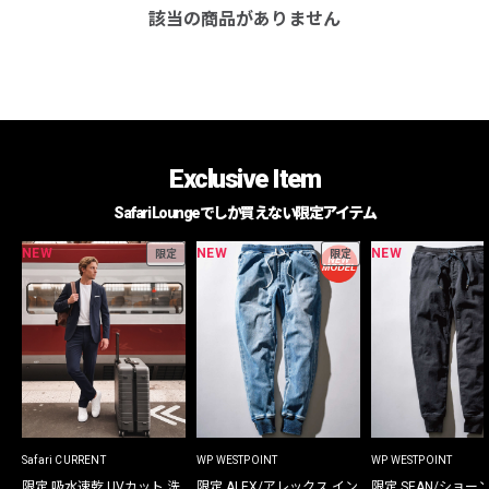
該当の商品がありません
Exclusive Item
Safari Loungeでしか買えない限定アイテム
NEW
NEW
NEW
限定
限定
Safari CURRENT
WP WESTPOINT
WP WESTPOINT
限定 吸水速乾 UVカット 洗
限定 ALEX/アレックス イン
限定 SEAN/ショー