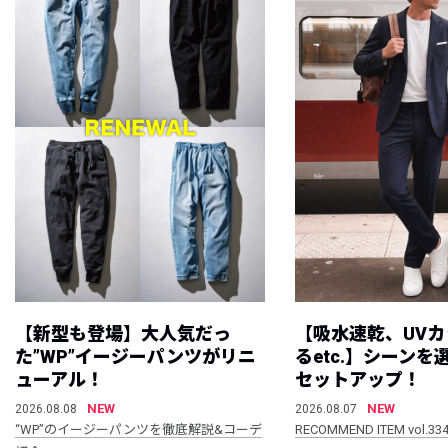
【新型も登場】大人気だっ
【吸水速乾、UV
た”WP”イージーパンツがリニ
るetc.】シーン
ューアル！
セットアップ！
NEW
NEW
2026.08.08
2026.08.07
“WP”のイージーパンツを徹底解説&コーデ
RECOMMEND ITEM vol.33