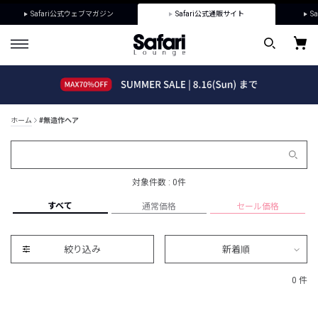
Safari公式ウェブマガジン
Safari公式通販サイト
Sa
ホーム
#無造作ヘア
対象件数 : 0件
すべて
通常価格
セール価格
絞り込み
新着順
0 件