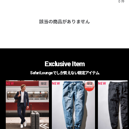
0 件
該当の商品がありません
Exclusive Item
Safari Loungeでしか買えない限定アイテム
NEW
NEW
NEW
限定
限定