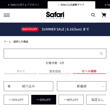
Safari公式ウェブマガジン
Safari公式通販サイト
Sa
ホーム
選択した商品
対象件数 : 0件
セール価格
すべて
通常価格
絞り込み
新着順
～30%OFF
～50%OFF
～80%OFF
指定なし