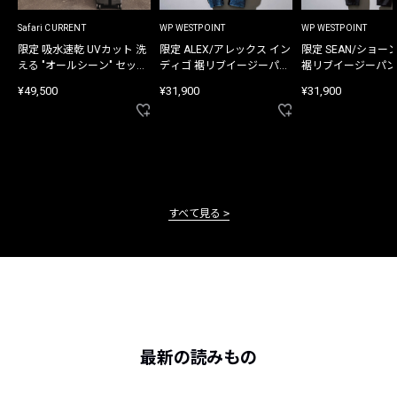
Safari CURRENT
WP WESTPOINT
WP WESTPOINT
限定 吸水速乾 UVカット 洗
限定 ALEX/アレックス イン
限定 SEAN/ショー
える "オールシーン" セット
ディゴ 裾リブイージーパン
裾リブイージーパン
アップ
ツ
¥49,500
¥31,900
¥31,900
すべて見る
最新の読みもの