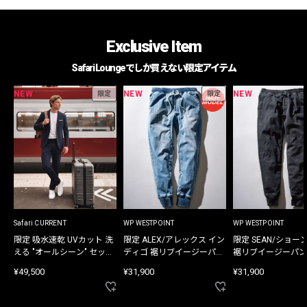
Exclusive Item
Safari Loungeでしか買えない限定アイテム
NEW
NEW
NEW
限定
限定
Safari CURRENT
WP WESTPOINT
WP WESTPOINT
限定 吸水速乾 UVカット 洗
限定 ALEX/アレックス イン
限定 SEAN/ショー
える "オールシーン" セット
ディゴ 裾リブイージーパン
裾リブイージーパン
アップ
ツ
¥49,500
¥31,900
¥31,900