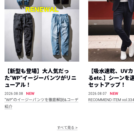
【新型も登場】大人気だっ
【吸水速乾、UV
た”WP”イージーパンツがリニ
るetc.】シーン
ューアル！
セットアップ！
NEW
NEW
2026.08.08
2026.08.07
“WP”のイージーパンツを徹底解説&コーデ
RECOMMEND ITEM vol.33
紹介
すべて見る