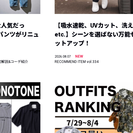
大人気だっ
【吸水速乾、UVカット、洗
ーパンツがリニュ
etc.】シーンを選ばない万能
ットアップ！
NEW
2026.08.07
底解説&コーデ紹介
RECOMMEND ITEM vol.334