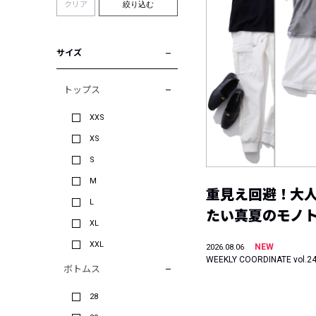
クリア
絞り込む
サイズ
トップス
XXS
XS
S
M
重見え回避！大
L
たい真夏のモノ
XL
XXL
NEW
2026.08.06
WEEKLY COORDINATE vol.2
ボトムス
28