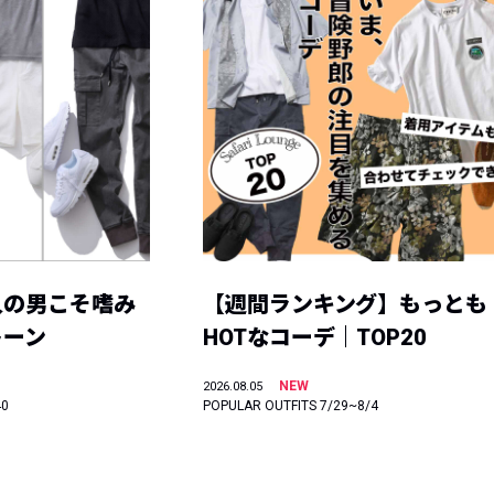
人の男こそ嗜み
【週間ランキング】もっとも
トーン
HOTなコーデ｜TOP20
NEW
2026.08.05
40
POPULAR OUTFITS 7/29~8/4