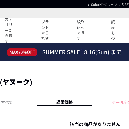
Safari公式ウェブマガジ
カテ
ブラ
絞り
読
ゴリ
ンド
込ん
み
ーか
から
で探
も
ら探
探す
す
の
す
読みもの
ガイド
ー
すべての記事
ショッピング
2026年のイチオシTシャツ！
初めての方
“WP”のイージーパンツを徹底解説&コ
Club Safari
ーデ紹介
 (ヤヌーク)
よくある質問
HOTなコーデ TOP20
会社概要
ディネート
新ブランドご紹介！
会員利用規約
通常価格
すべて
セール価
人気記事ランキング
プライバシー
バイヤーズ レコメンド
特定商取引に
今週の別注アイテム
該当の商品がありません
ウィークリーコーデ