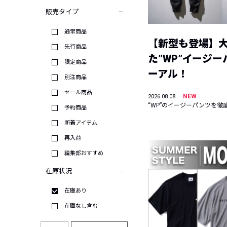
販売タイプ
通常商品
【新型も登場】
先行商品
た”WP”イージ
限定商品
ーアル！
別注商品
セール商品
NEW
2026.08.08
“WP”のイージーパンツを徹
予約商品
新着アイテム
再入荷
編集部おすすめ
在庫状況
在庫あり
在庫なし含む