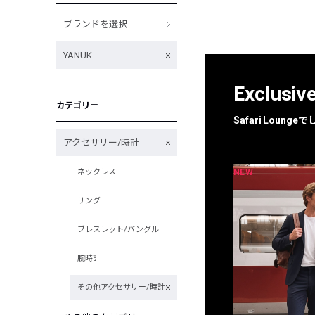
ブランドを選択
YANUK
Exclusiv
カテゴリー
Safari Loun
アクセサリー/時計
NEW
NEW
ネックレス
限定
別注
リング
ブレスレット/バングル
腕時計
その他アクセサリー/時計