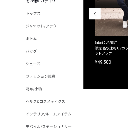
その他のカテゴリ
トップス
ジャケット/アウター
ボトム
ACANTHUS
Safari CURRENT
別注限定 フード付き チェックシャツジャケット
限定 吸水速乾 UVカッ
バッグ
ットアップ
¥31,900
¥49,500
シューズ
ファッション雑貨
財布/小物
ヘルス&コスメティクス
インテリア/ルームアイテム
モバイル/ステーショナリー