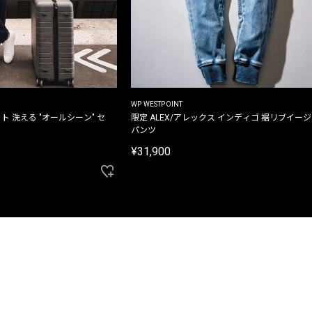
WP WESTPOINT
ト 洗える "オールシーン" セ
限定 ALEX/アレックス インディゴ 裾リブイー
パンツ
¥31,900