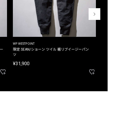
WP WESTPOINT
WP WESTPOINT
ジー
限定 SEAN/ショーン ツイル 裾リブイージーパン
限定 DAVID/デイヴィッド インデ
ツ
イージーパンツ
¥31,900
¥33,000