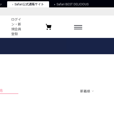
ン
Safari公式通販サイト
Safari BEST DELICIOUS
ログイ
ン・新
規会員
登録
ログイン・新規会員登録
お気に入りアイテム
ガイド
お気に入りブランド
お気に入り記事
最近チェックしたアイテム
格
新着順
ポリシー
関する法律