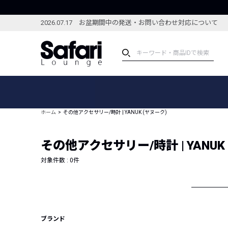
2026.07.17 お盆期間中の発送・お問い合わせ対応について
アイテム
スペシャル
カテゴリーから探す
スペシャルフィーチャ
ホーム
その他アクセサリー/時計 | YANUK (ヤヌーク)
ブランドから探す
特集記事
絞り込んで探す
その他アクセサリー/時計 | YANUK
新着アイテム
コーディネート
編集部のおすすめアイテム
対象件数 :
0
件
編集部のおすすめコー
ランキング
雑誌・カタログ掲載アイテム
セール
ブランド