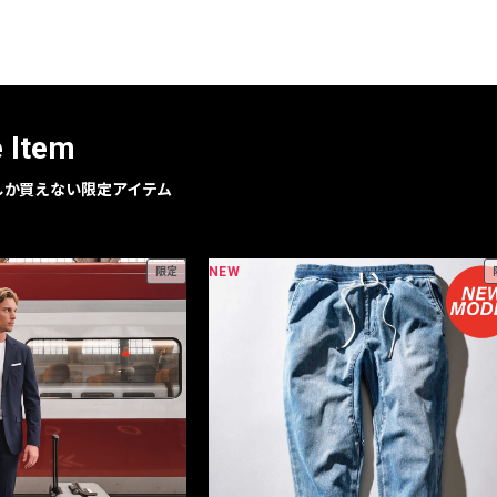
レコメンドアイテム
ピックアップアイテム
フォーカスブランド
セールおすすめアイテム
e Item
人気アイテム TOP 15
geでしか買えない限定アイテム
NEW
限定