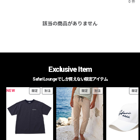
0 件
該当の商品がありません
Exclusive Item
Safari Loungeでしか買えない限定アイテム
NEW
限定
別注
限定
別注
限定