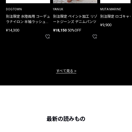
DOGTOWN
YANUK
MUTA MARINE
別注限定 水陸両用 コーデュ
別注限定 ペイント加工 リゾ
別注限定 ロゴキャ
ラナイロン 半袖ラッシュガ
ートジーンズ デニムパンツ
¥9,900
ード
¥14,300
¥18,150
50%OFF
すべて見る
最新の読みもの