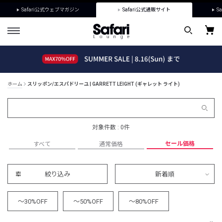
Safari公式ウェブマガジン
Safari公式通販サイト
Sa
ホーム
スリッポン/エスパドリーユ | GARRETT LEIGHT (ギャレット ライト)
対象件数 : 0件
セール価格
すべて
通常価格
絞り込み
新着順
～30%OFF
～50%OFF
～80%OFF