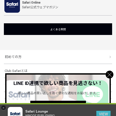
Safari Online
Safari公式ウェブマガジン
よくある質問
初めての方
Club Safariとは
LINE ID連携で欲しい商品を見逃さない！
ショッピングガイド
欲しい商品の買い逃しを防ぐ便利な通知をお届けします。
会社概要・規約
詳しくはこちら ＞
×
Safari Lounge
VIEW
HINODE PUBLISHING ..
© 1996-2026 HINODE PUBLISHING co., ltd. All Rights Reserved.