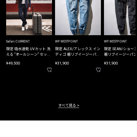
Safari CURRENT
WP WESTPOINT
WP WESTPOINT
限定 吸水速乾 UVカット 洗
限定 ALEX/アレックス イン
限定 SEAN/ショー
える "オールシーン" セット
ディゴ 裾リブイージーパン
裾リブイージーパン
アップ
ツ
¥49,500
¥31,900
¥31,900
すべて見る