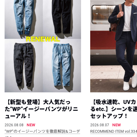
【新型も登場】大人気だっ
【吸水速乾、UV
た”WP”イージーパンツがリニ
るetc.】シーン
ューアル！
セットアップ！
NEW
NEW
2026.08.08
2026.08.07
“WP”のイージーパンツを徹底解説&コーデ
RECOMMEND ITEM vol.33