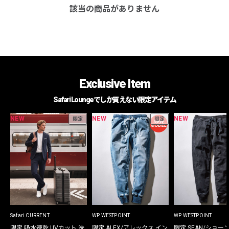
該当の商品がありません
Exclusive Item
Safari Loungeでしか買えない限定アイテム
NEW
NEW
NEW
限定
限定
Safari CURRENT
WP WESTPOINT
WP WESTPOINT
限定 吸水速乾 UVカット 洗
限定 ALEX/アレックス イン
限定 SEAN/ショー