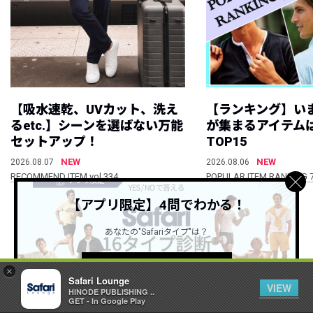
【吸水速乾、UVカット、洗え
【ランキング】い
るetc.】シーンを選ばない万能
が集まるアイテムは
セットアップ！
TOP15
NEW
NEW
2026.08.07
2026.08.06
RECOMMEND ITEM vol.334
POPULAR ITEM RANKING 
【アプリ限定】4問でわかる！
すべて見る
あなたの"Safariタイプ"は？
詳しくはこちら ＞
×
Safari Lounge
VIEW
HINODE PUBLISHING ..
GET - In Google Play
公式SNSアカウント