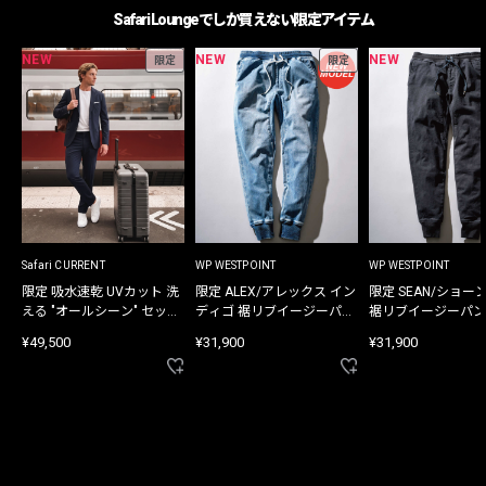
Safari Loungeでしか買えない限定アイテム
NEW
NEW
NEW
限定
限定
Safari CURRENT
WP WESTPOINT
WP WESTPOINT
限定 吸水速乾 UVカット 洗
限定 ALEX/アレックス イン
限定 SEAN/ショー
える "オールシーン" セット
ディゴ 裾リブイージーパン
裾リブイージーパン
アップ
ツ
¥49,500
¥31,900
¥31,900