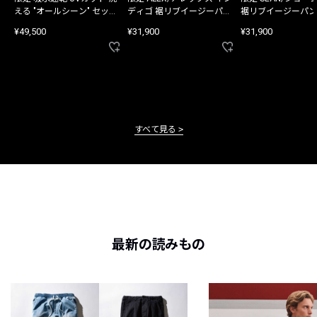
える "オールシーン" セット
ディゴ 裾リブイージーパン
裾リブイージーパン
アップ
ツ
¥49,500
¥31,900
¥31,900
すべて見る
最新の読みもの