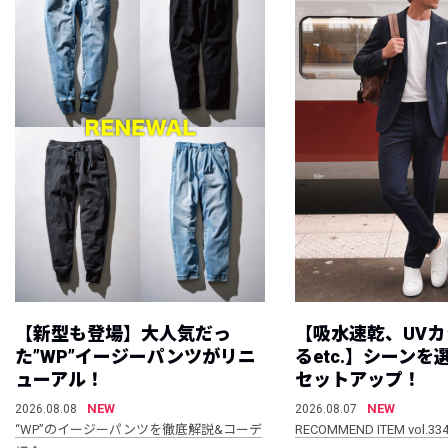
【新型も登場】大人気だっ
【吸水速乾、UV
た”WP”イージーパンツがリニ
るetc.】シーン
ューアル！
セットアップ！
NEW
NEW
2026.08.08
2026.08.07
“WP”のイージーパンツを徹底解説&コーデ
RECOMMEND ITEM vol.33