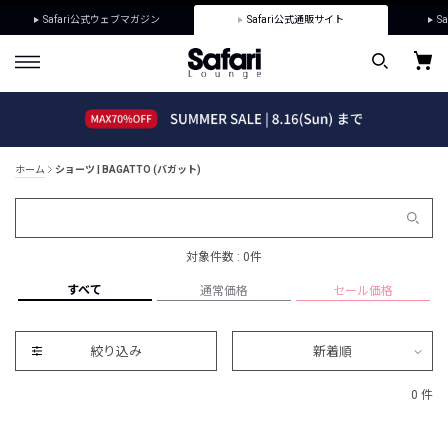
Safari公式ウェブマガジン
Safari公式通販サイト
Sa
ホーム
ショーツ | BAGATTO (バガット)
対象件数 : 0件
すべて
通常価格
セール価格
絞り込み
新着順
0 件