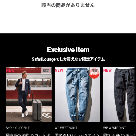
該当の商品がありません
Exclusive Item
Safari Loungeでしか買えない限定アイテム
NEW
NEW
NEW
限定
限定
Safari CURRENT
WP WESTPOINT
WP WESTPOINT
限定 吸水速乾 UVカット 洗
限定 ALEX/アレックス イン
限定 SEAN/ショー