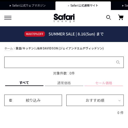
Safari公式ウェブマガジン
Safari公式通販サイト
Sa
ホーム
食器/キッチン | J&M DAVIDSON (ジェイアンドエムデヴィッドソン)
対象件数 : 0件
すべて
通常価格
セール価格
絞り込み
おすすめ順
0 件