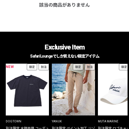
該当の商品がありません
Exclusive Item
Safari Loungeでしか買えない限定アイテム
NEW
限定
別注
限定
別注
限定
DOGTOWN
YANUK
MUTA MARINE
別注限定 水陸両用 コーデュ
別注限定 ペイント加工 リゾ
別注限定 ロゴキャ