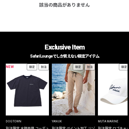
該当の商品がありません
Exclusive Item
Safari Loungeでしか買えない限定アイテム
NEW
限定
別注
限定
別注
限定
DOGTOWN
YANUK
MUTA MARINE
別注限定 水陸両用 コーデュ
別注限定 ペイント加工 リゾ
別注限定 ロゴキャ