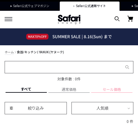
Safari公式ウェブマガジン
Safari公式通販サイト
Sa
ホーム
食器/キッチン | YANUK (ヤヌーク)
対象件数 : 0件
すべて
通常価格
セール価格
絞り込み
人気順
0 件