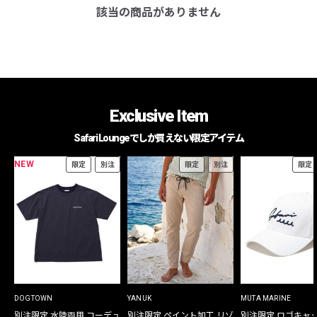
該当の商品がありません
Exclusive Item
Safari Loungeでしか買えない限定アイテム
NEW
限定
別注
限定
別注
限定
DOGTOWN
YANUK
MUTA MARINE
別注限定 水陸両用 コーデュ
別注限定 ペイント加工 リゾ
別注限定 ロゴキャ