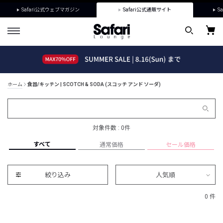
Safari公式ウェブマガジン
Safari公式通販サイト
Sa
ホーム
食器/キッチン | SCOTCH & SODA (スコッチ アンド ソーダ)
対象件数 : 0件
すべて
通常価格
セール価格
絞り込み
人気順
0 件