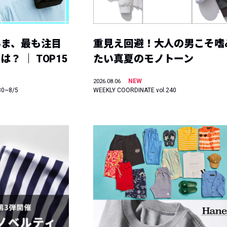
いま、最も注目
重見え回避！大人の男こそ嗜
？ ｜ TOP15
たい真夏のモノトーン
NEW
2026.08.06
30~8/5
WEEKLY COORDINATE vol.240