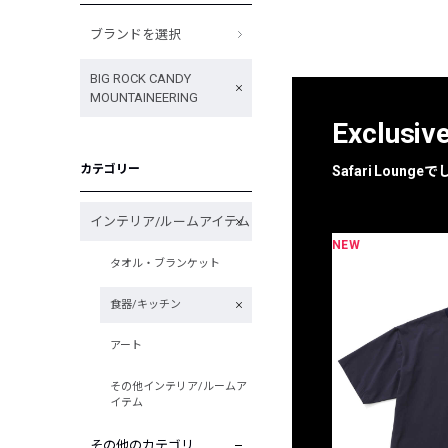
ブランドを選択
BIG ROCK CANDY
MOUNTAINEERING
Exclusiv
カテゴリー
Safari Loun
インテリア/ルームアイテム
NEW
限定
別注
タオル・ブランケット
食器/キッチン
アート
その他インテリア/ルームア
イテム
その他のカテゴリ