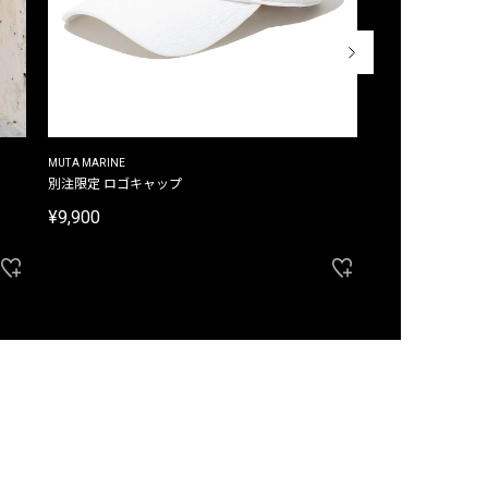
MUTA MARINE
CROSSLEY
ム
別注限定 ロゴキャップ
別注限定 ノースリ
¥9,900
¥8,580
40%OFF