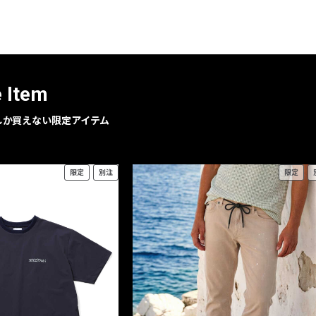
レコメンドアイテム
ピックアップアイテム
フォーカスブランド
セールおすすめアイテム
e Item
人気アイテム TOP 15
geでしか買えない限定アイテム
限定
別注
限定