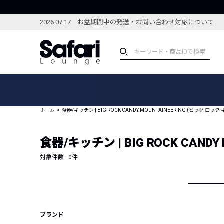
2026.07.17 お盆期間中の発送・お問い合わせ対応について
アイテム
スペシャル
カテゴリーから探す
スペシャルフィーチャ
ホーム
食器/キッチン | BIG ROCK CANDY MOUNTAINEERING (ビッグ 
ブランドから探す
特集記事
絞り込んで探す
食器/キッチン | BIG ROCK CA
新着アイテム
コーディネート
編集部のおすすめアイテム
対象件数 :
0
件
編集部のおすすめコー
ランキング
雑誌・カタログ掲載アイテム
セール
ブランド