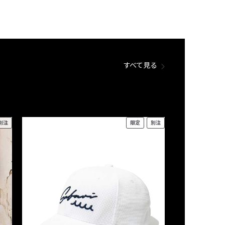
すべて見る
別注
限定
別注