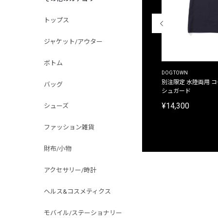
トップス
ジャケット/アウター
ボトム
THE DUFFER OF ST.GEORGE
DOGTOWN
別注限定 ピグメントダイ バックプリント サーフ
別注限定 水陸両用 
バッグ
プリントTシャツ
シュガード
¥9,900
¥14,300
シューズ
ファッション雑貨
財布/小物
アクセサリー/時計
ヘルス&コスメティクス
モバイル/ステーショナリー