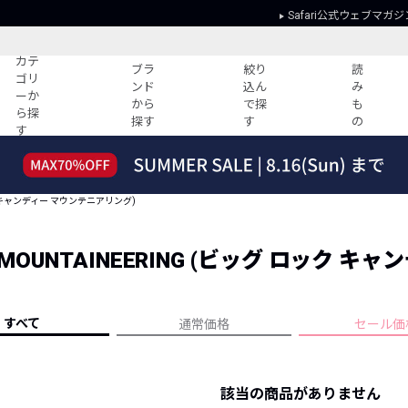
Safari公式ウェブマガジ
カテ
ブラ
絞り
読
ゴリ
ンド
込ん
み
ーか
から
で探
も
ら探
探す
す
の
す
読みもの
ガイド
ー
すべての記事
ショッピング
ロック キャンディー マウンテニアリング)
2026年のイチオシTシャツ！
初めての方
“WP”のイージーパンツを徹底解説&コ
Club Safari
ーデ紹介
NDY MOUNTAINEERING (ビッグ ロック
よくある質問
HOTなコーデ TOP20
会社概要
ディネート
新ブランドご紹介！
会員利用規約
すべて
通常価格
セール価
人気記事ランキング
プライバシー
バイヤーズ レコメンド
特定商取引に
今週の別注アイテム
該当の商品がありません
ウィークリーコーデ