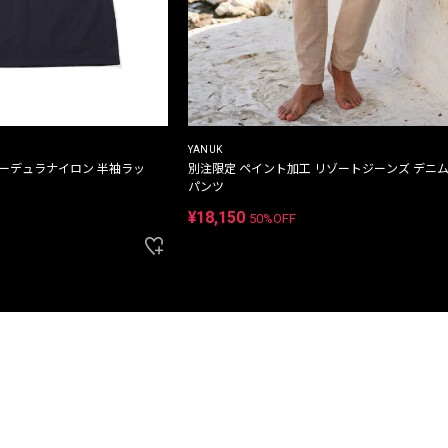
YANUK
コーデュラナイロン 半袖ラッ
別注限定 ペイント加工 リゾートジーンズ デニ
パンツ
¥18,150
50%OFF