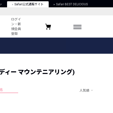
ン
Safari公式通販サイト
Safari BEST DELICIOUS
ログイ
ン・新
規会員
登録
ログイン・新規会員登録
お気に入りアイテム
ガイド
お気に入りブランド
お気に入り記事
最近チェックしたアイテム
 キャンディー マウンテニアリング)
格
人気順
ポリシー
関する法律