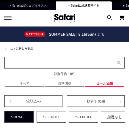
Safari公式ウェブマガジン
Safari公式通販サイト
Sa
ホーム
選択した商品
対象件数 : 0件
セール価格
すべて
通常価格
絞り込み
おすすめ順
～30%OFF
～50%OFF
～80%OFF
指定なし