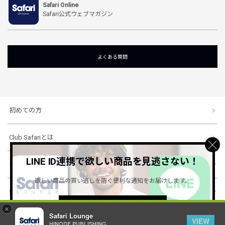
Safari Online
Safari公式ウェブマガジン
よくある質問
初めての方
Club Safariとは
LINE ID連携で欲しい商品を見逃さない！
ショッピングガイド
欲しい商品の買い逃しを防ぐ便利な通知をお届けします。
会社概要・規約
詳しくはこちら ＞
×
Safari Lounge
VIEW
HINODE PUBLISHING ..
© 1996-2026 HINODE PUBLISHING co., ltd. All Rights Reserved.