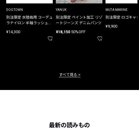
DOGTOWN
YANUK
MUTA MARINE
別注限定 水陸両用 コーデュ
別注限定 ペイント加工 リゾ
別注限定 ロゴキャ
ラナイロン 半袖ラッシュガ
ートジーンズ デニムパンツ
¥9,900
ード
¥14,300
¥18,150
50%OFF
すべて見る
最新の読みもの