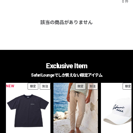
0 件
該当の商品がありません
Exclusive Item
Safari Loungeでしか買えない限定アイテム
NEW
限定
別注
限定
別注
限定