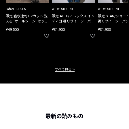
Safari CURRENT
WP WESTPOINT
WP WESTPOINT
限定 吸水速乾 UVカット 洗
限定 ALEX/アレックス イン
限定 SEAN/ショー
える "オールシーン" セット
ディゴ 裾リブイージーパン
裾リブイージーパン
アップ
ツ
¥49,500
¥31,900
¥31,900
すべて見る
最新の読みもの