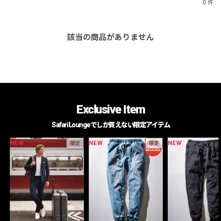
0 件
該当の商品がありません
Exclusive Item
Safari Loungeでしか買えない限定アイテム
NEW
NEW
NEW
限定
限定