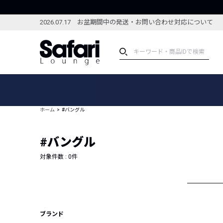
2026.07.17 お盆期間中の発送・お問い合わせ対応について
アイテム
スペシャル
カテゴリーから探す
スペシャルフィーチャ
ホーム
#バングル
ブランドから探す
特集記事
絞り込んで探す
#バングル
新着アイテム
コーディネート
編集部のおすすめアイテム
対象件数 :
0
件
編集部のおすすめコー
ランキング
雑誌・カタログ掲載アイテム
セール
ブランド