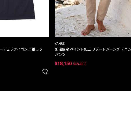
YANUK
コーデュラナイロン 半袖ラッ
別注限定 ペイント加工 リゾートジーンズ デニ
パンツ
¥18,150
50%OFF