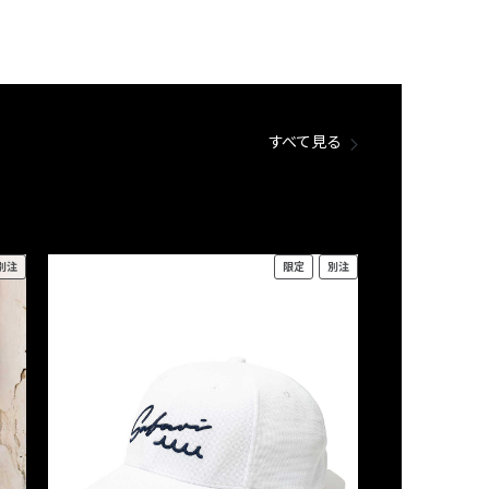
すべて見る
別注
限定
別注