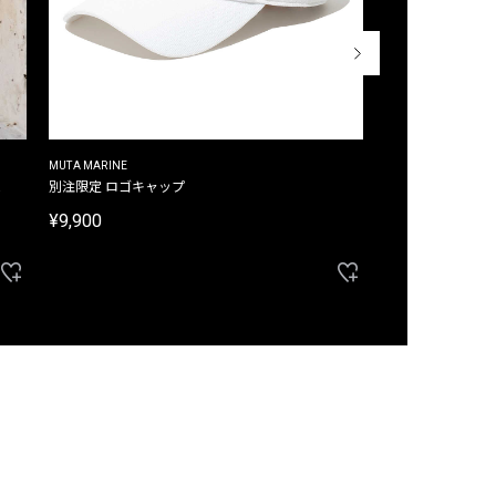
MUTA MARINE
CROSSLEY
ム
別注限定 ロゴキャップ
別注限定 ノースリ
¥9,900
¥8,580
40%OFF