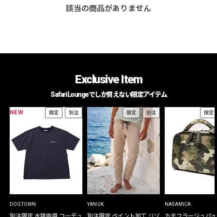
該当の商品がありません
Exclusive Item
Safari Loungeでしか買えない限定アイテム
NEW
限定
別注
限定
別注
限定
DOGTOWN
YANUK
NASAMICA
別注限定 水陸両用 コーデュ
別注限定 ペイント加工 リゾ
カモフラージュパイ