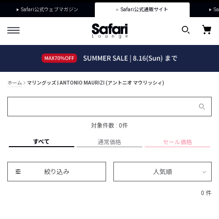
Safari公式ウェブマガジン
Safari公式通販サイト
Sa
ホーム
マリングッズ | ANTONIO MAURIZI (アントニオ マウリッシィ)
対象件数 : 0件
すべて
通常価格
セール価格
絞り込み
人気順
0 件