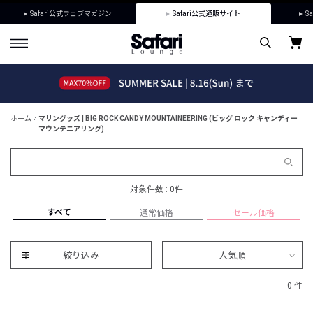
Safari公式ウェブマガジン
Safari公式通販サイト
Sa
ホーム
マリングッズ | BIG ROCK CANDY MOUNTAINEERING (ビッグ ロック キャンディー
マウンテニアリング)
対象件数 : 0件
すべて
通常価格
セール価格
絞り込み
人気順
0 件