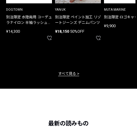
DOGTOWN
YANUK
MUTA MARINE
別注限定 水陸両用 コーデュ
別注限定 ペイント加工 リゾ
別注限定 ロゴキャ
ラナイロン 半袖ラッシュガ
ートジーンズ デニムパンツ
¥9,900
ード
¥14,300
¥18,150
50%OFF
すべて見る
最新の読みもの