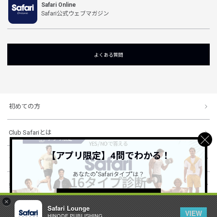
Safari Online
Safari公式ウェブマガジン
よくある質問
初めての方
Club Safariとは
【アプリ限定】4問でわかる！
ショッピングガイド
あなたの"Safariタイプ"は？
会社概要・規約
詳しくはこちら ＞
×
Safari Lounge
VIEW
HINODE PUBLISHING ..
© 1996-2026 HINODE PUBLISHING co., ltd. All Rights Reserved.