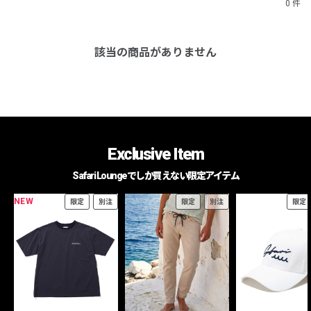
0 件
該当の商品がありません
Exclusive Item
Safari Loungeでしか買えない限定アイテム
NEW
限定
別注
限定
別注
限定