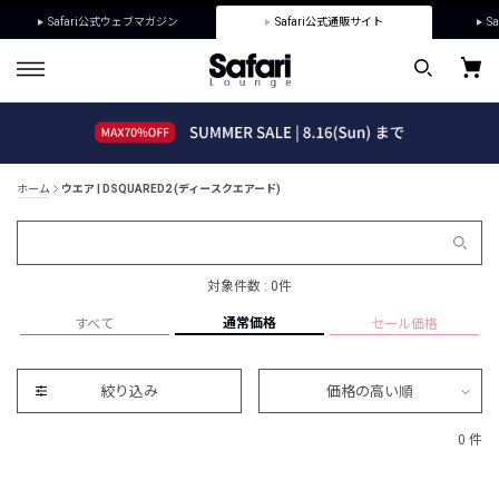
Safari公式ウェブマガジン
Safari公式通販サイト
Sa
ホーム
ウエア | DSQUARED2 (ディースクエアード)
対象件数 : 0件
通常価格
すべて
セール価格
絞り込み
価格の高い順
0 件