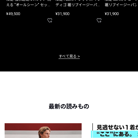
える "オールシーン" セット
ディゴ 裾リブイージーパン
裾リブイージーパン
アップ
ツ
¥49,500
¥31,900
¥31,900
すべて見る
最新の読みもの