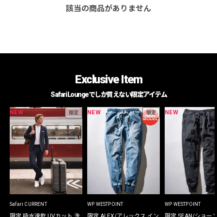
該当の商品がありません
Exclusive Item
Safari Loungeでしか買えない限定アイテム
NEW
NEW
NEW
限定
限定
Safari CURRENT
WP WESTPOINT
WP WESTPOINT
限定 吸水速乾 UVカット 洗
限定 ALEX/アレックス イン
限定 SEAN/ショー