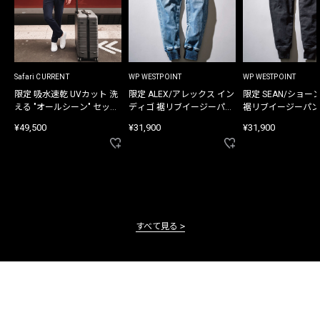
Safari CURRENT
WP WESTPOINT
WP WESTPOINT
限定 吸水速乾 UVカット 洗
限定 ALEX/アレックス イン
限定 SEAN/ショー
える "オールシーン" セット
ディゴ 裾リブイージーパン
裾リブイージーパン
アップ
ツ
¥49,500
¥31,900
¥31,900
すべて見る