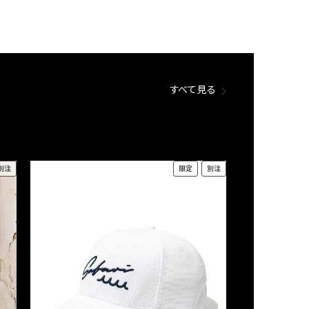
すべて見る
別注
限定
別注