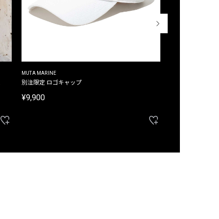
MUTA MARINE
CROSSLEY
ム
別注限定 ロゴキャップ
別注限定 ノースリ
¥9,900
¥8,580
40%OFF