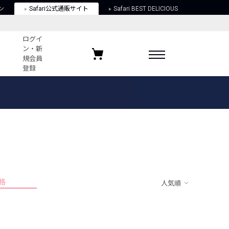
ン
Safari公式通販サイト
Safari BEST DELICIOUS
ログイ
ン・新
規会員
登録
ログイン・新規会員登録
お気に入りアイテム
ガイド
お気に入りブランド
お気に入り記事
最近チェックしたアイテム
格
人気順
ポリシー
関する法律