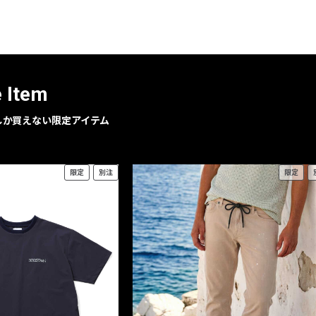
レコメンドアイテム
ピックアップアイテム
フォーカスブランド
セールおすすめアイテム
e Item
人気アイテム TOP 15
geでしか買えない限定アイテム
限定
別注
限定