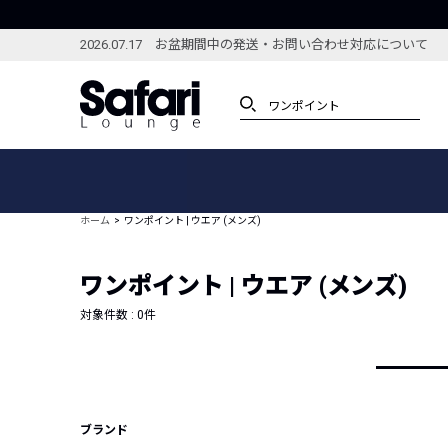
2026.07.17 お盆期間中の発送・お問い合わせ対応について
アイテム
スペシャル
カテゴリーから探す
スペシャルフィーチャ
ホーム
ワンポイント | ウエア (メンズ)
ブランドから探す
特集記事
絞り込んで探す
ワンポイント | ウエア (メンズ)
新着アイテム
コーディネート
編集部のおすすめアイテム
対象件数 :
0
件
編集部のおすすめコー
ランキング
雑誌・カタログ掲載アイテム
セール
ブランド