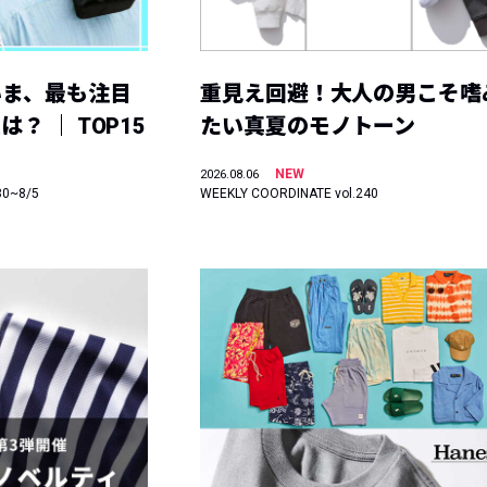
いま、最も注目
重見え回避！大人の男こそ嗜
？ ｜ TOP15
たい真夏のモノトーン
NEW
2026.08.06
30~8/5
WEEKLY COORDINATE vol.240