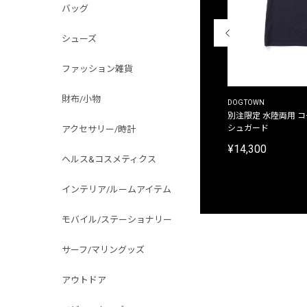
バッグ
シューズ
ファッション雑貨
財布/小物
THE DUFFER OF ST.GEORGE
DOGTOWN
別注限定 ピグメントダイ バックプリント サーフ
別注限定 水陸両用 
プリントTシャツ
シュガード
アクセサリー/時計
¥9,900
¥14,300
ヘルス&コスメティクス
インテリア/ルームアイテム
モバイル/ステーショナリー
サーフ/マリングッズ
アウトドア