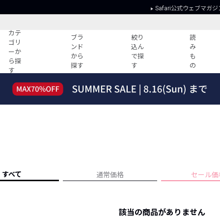
Safari公式ウェブマガジ
カテ
ブラ
絞り
読
ゴリ
ンド
込ん
み
ーか
から
で探
も
ら探
探す
す
の
す
読みもの
ガイド
ー
すべての記事
ショッピング
2026年のイチオシTシャツ！
初めての方
“WP”のイージーパンツを徹底解説&コ
Club Safari
ーデ紹介
よくある質問
HOTなコーデ TOP20
会社概要
ディネート
新ブランドご紹介！
会員利用規約
すべて
通常価格
セール価
人気記事ランキング
プライバシー
バイヤーズ レコメンド
特定商取引に
今週の別注アイテム
該当の商品がありません
ウィークリーコーデ