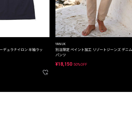
YANUK
コーデュラナイロン 半袖ラッ
別注限定 ペイント加工 リゾートジーンズ デニ
パンツ
¥18,150
50%OFF