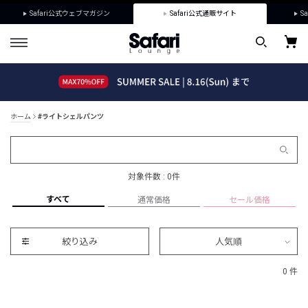
Safari公式ウェブマガジン
Safari公式通販サイト
Sa
ホーム
#ライトシェルパンツ
対象件数 : 0件
すべて
通常価格
セール価格
絞り込み
人気順
0 件