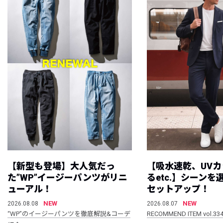
【新型も登場】大人気だっ
【吸水速乾、UV
た”WP”イージーパンツがリニ
るetc.】シーン
ューアル！
セットアップ！
NEW
NEW
2026.08.08
2026.08.07
“WP”のイージーパンツを徹底解説&コーデ
RECOMMEND ITEM vol.33