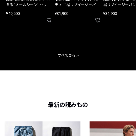
える "オールシーン" セット
ディゴ 裾リブイージーパン
裾リブイージーパン
アップ
ツ
¥49,500
¥31,900
¥31,900
すべて見る
最新の読みもの