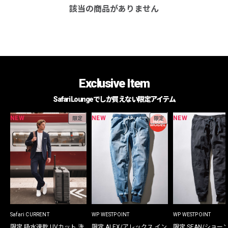
該当の商品がありません
Exclusive Item
Safari Loungeでしか買えない限定アイテム
NEW
NEW
NEW
限定
限定
Safari CURRENT
WP WESTPOINT
WP WESTPOINT
限定 吸水速乾 UVカット 洗
限定 ALEX/アレックス イン
限定 SEAN/ショー