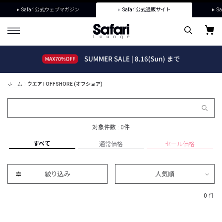
Safari公式ウェブマガジン
Safari公式通販サイト
Sa
ホーム
ウエア | OFFSHORE (オフショア)
対象件数 : 0件
すべて
通常価格
セール価格
絞り込み
人気順
0 件