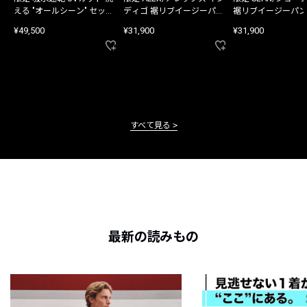
える "オールシーン" セット
ディゴ 裾リブイージーパン
裾リブイージーパン
アップ
ツ
¥49,500
¥31,900
¥31,900
すべて見る
最新の読みもの