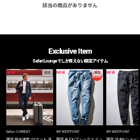
該当の商品がありません
Exclusive Item
Safari Loungeでしか買えない限定アイテム
NEW
NEW
NEW
限定
限定
Safari CURRENT
WP WESTPOINT
WP WESTPOINT
限定 吸水速乾 UVカット 洗
限定 ALEX/アレックス イン
限定 SEAN/ショー