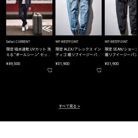
Safari CURRENT
WP WESTPOINT
WP WESTPOINT
限定 吸水速乾 UVカット 洗
限定 ALEX/アレックス イン
限定 SEAN/ショー
える "オールシーン" セット
ディゴ 裾リブイージーパン
裾リブイージーパン
アップ
ツ
¥49,500
¥31,900
¥31,900
すべて見る