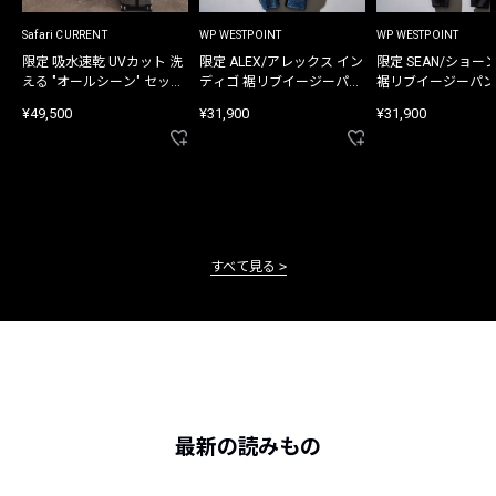
Safari CURRENT
WP WESTPOINT
WP WESTPOINT
限定 吸水速乾 UVカット 洗
限定 ALEX/アレックス イン
限定 SEAN/ショー
える "オールシーン" セット
ディゴ 裾リブイージーパン
裾リブイージーパン
アップ
ツ
¥49,500
¥31,900
¥31,900
すべて見る
最新の読みもの