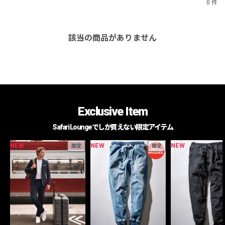
0 件
該当の商品がありません
Exclusive Item
Safari Loungeでしか買えない限定アイテム
NEW
NEW
NEW
限定
限定