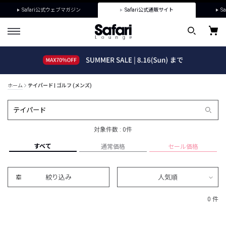
Safari公式ウェブマガジン
Safari公式通販サイト
Sa
ホーム
テイパード | ゴルフ (メンズ)
対象件数 : 0件
すべて
通常価格
セール価格
絞り込み
人気順
0 件