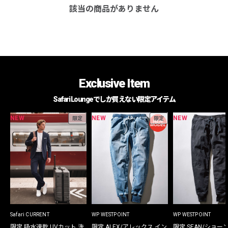
該当の商品がありません
Exclusive Item
Safari Loungeでしか買えない限定アイテム
NEW
NEW
NEW
限定
限定
Safari CURRENT
WP WESTPOINT
WP WESTPOINT
限定 吸水速乾 UVカット 洗
限定 ALEX/アレックス イン
限定 SEAN/ショー