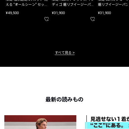
える "オールシーン" セット
ディゴ 裾リブイージーパン
裾リブイージーパン
アップ
ツ
¥49,500
¥31,900
¥31,900
すべて見る
最新の読みもの