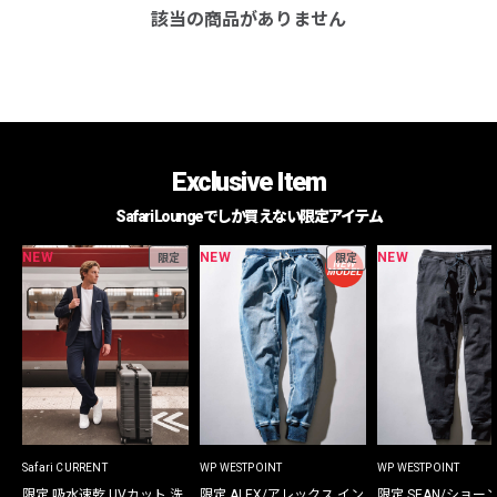
該当の商品がありません
Exclusive Item
Safari Loungeでしか買えない限定アイテム
NEW
NEW
NEW
限定
限定
Safari CURRENT
WP WESTPOINT
WP WESTPOINT
限定 吸水速乾 UVカット 洗
限定 ALEX/アレックス イン
限定 SEAN/ショー