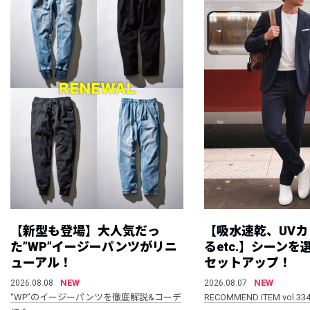
【新型も登場】大人気だっ
【吸水速乾、UV
た”WP”イージーパンツがリニ
るetc.】シーン
ューアル！
セットアップ！
NEW
NEW
2026.08.08
2026.08.07
“WP”のイージーパンツを徹底解説&コーデ
RECOMMEND ITEM vol.33