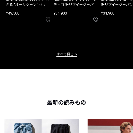
える "オールシーン" セット
ディゴ 裾リブイージーパン
裾リブイージーパン
アップ
ツ
¥49,500
¥31,900
¥31,900
すべて見る
最新の読みもの