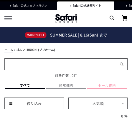
Safari公式ウェブマガジン
Safari公式通販サイト
Sa
ホーム
ゴルフ | BRIONI (ブリオーニ)
対象件数 : 0件
すべて
通常価格
セール価格
絞り込み
人気順
0 件