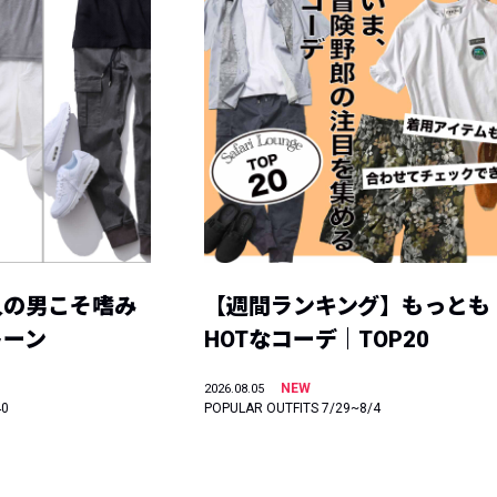
人の男こそ嗜み
【週間ランキング】もっとも
トーン
HOTなコーデ｜TOP20
NEW
2026.08.05
40
POPULAR OUTFITS 7/29~8/4