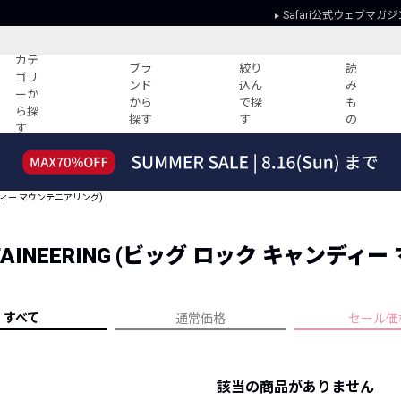
Safari公式ウェブマガジ
カテ
ブラ
絞り
読
ゴリ
ンド
込ん
み
ーか
から
で探
も
ら探
探す
す
の
す
読みもの
ガイド
ー
すべての記事
ショッピング
キャンディー マウンテニアリング)
2026年のイチオシTシャツ！
初めての方
“WP”のイージーパンツを徹底解説&コ
Club Safari
ーデ紹介
OUNTAINEERING (ビッグ ロック キャンデ
よくある質問
HOTなコーデ TOP20
会社概要
ディネート
新ブランドご紹介！
会員利用規約
すべて
通常価格
セール価
人気記事ランキング
プライバシー
バイヤーズ レコメンド
特定商取引に
今週の別注アイテム
該当の商品がありません
ウィークリーコーデ