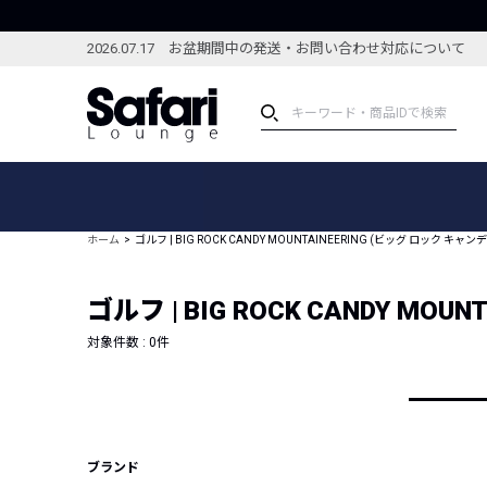
2026.07.17 お盆期間中の発送・お問い合わせ対応について
アイテム
スペシャル
カテゴリーから探す
スペシャルフィーチャ
ホーム
ゴルフ | BIG ROCK CANDY MOUNTAINEERING (ビッグ ロック 
ブランドから探す
特集記事
絞り込んで探す
ゴルフ | BIG ROCK CANDY M
新着アイテム
コーディネート
編集部のおすすめアイテム
対象件数 :
0
件
編集部のおすすめコー
ランキング
雑誌・カタログ掲載アイテム
セール
ブランド