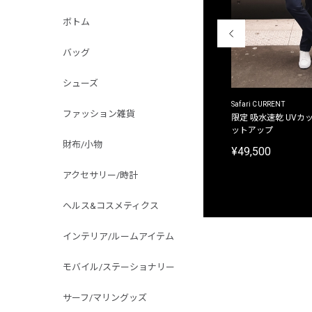
ボトム
バッグ
シューズ
ACANTHUS
Safari CURRENT
ファッション雑貨
別注限定 フード付き チェックシャツジャケット
限定 吸水速乾 UVカッ
ットアップ
¥31,900
財布/小物
¥49,500
アクセサリー/時計
ヘルス&コスメティクス
インテリア/ルームアイテム
モバイル/ステーショナリー
サーフ/マリングッズ