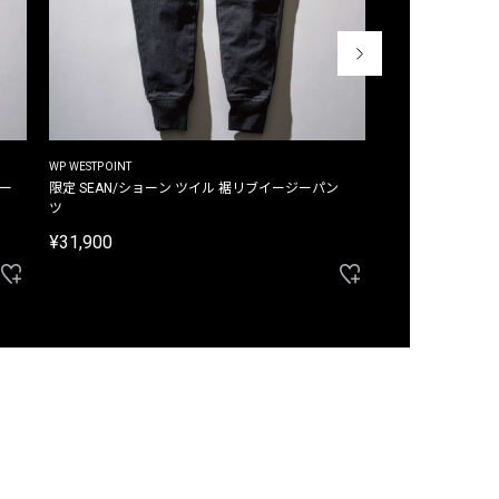
WP WESTPOINT
WP WESTPOINT
ジー
限定 SEAN/ショーン ツイル 裾リブイージーパン
限定 DAVID/デイヴィッド インデ
ツ
イージーパンツ
¥31,900
¥33,000