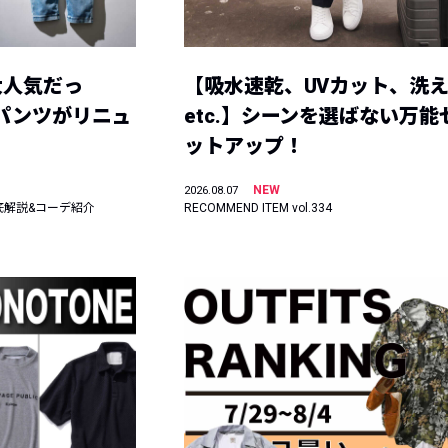
大人気だっ
【吸水速乾、UVカット、洗
ーパンツがリニュ
etc.】シーンを選ばない万能
ットアップ！
NEW
2026.08.07
底解説&コーデ紹介
RECOMMEND ITEM vol.334