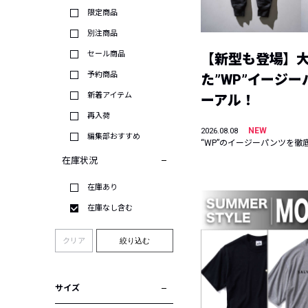
限定商品
別注商品
セール商品
【新型も登場】
予約商品
た”WP”イージ
新着アイテム
ーアル！
再入荷
NEW
2026.08.08
編集部おすすめ
“WP”のイージーパンツを徹
在庫状況
在庫あり
在庫なし含む
クリア
絞り込む
サイズ