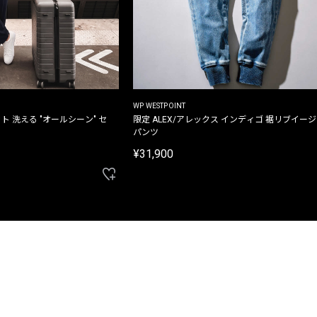
WP WESTPOINT
ト 洗える "オールシーン" セ
限定 ALEX/アレックス インディゴ 裾リブイー
パンツ
¥31,900