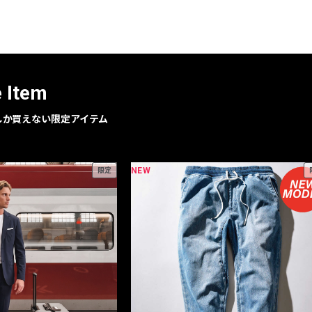
レコメンドアイテム
ピックアップアイテム
フォーカスブランド
セールおすすめアイテム
e Item
人気アイテム TOP 15
geでしか買えない限定アイテム
NEW
限定