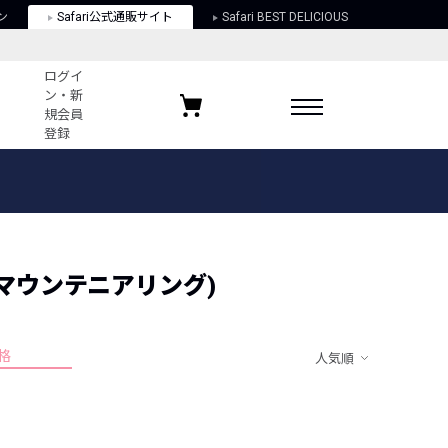
ン
Safari公式通販サイト
Safari BEST DELICIOUS
ログイ
ン・新
規会員
登録
ログイン・新規会員登録
お気に入りアイテム
ガイド
お気に入りブランド
お気に入り記事
最近チェックしたアイテム
ィー マウンテニアリング)
格
人気順
ポリシー
関する法律