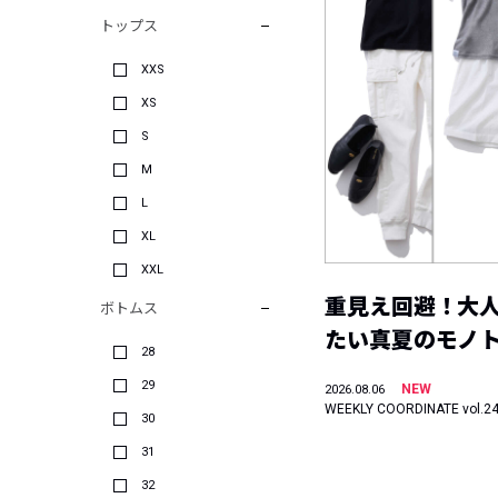
トップス
XXS
XS
S
M
L
XL
XXL
重見え回避！大
ボトムス
たい真夏のモノ
28
29
NEW
2026.08.06
WEEKLY COORDINATE vol.2
30
31
32