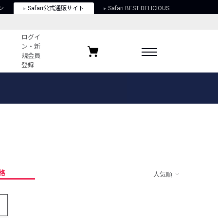
ン
Safari公式通販サイト
Safari BEST DELICIOUS
ログイ
ン・新
規会員
登録
ログイン・新規会員登録
お気に入りアイテム
ガイド
お気に入りブランド
お気に入り記事
最近チェックしたアイテム
格
人気順
ポリシー
関する法律