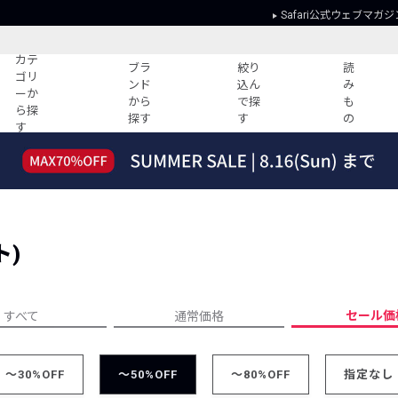
Safari公式ウェブマガジ
カテ
ブラ
絞り
読
ゴリ
ンド
込ん
み
ーか
から
で探
も
ら探
探す
す
の
す
読みもの
ガイド
ー
すべての記事
ショッピング
2026年のイチオシTシャツ！
初めての方
“WP”のイージーパンツを徹底解説&コ
Club Safari
ーデ紹介
ト)
よくある質問
HOTなコーデ TOP20
会社概要
ディネート
新ブランドご紹介！
会員利用規約
セール価
すべて
通常価格
人気記事ランキング
プライバシー
バイヤーズ レコメンド
特定商取引に
今週の別注アイテム
～30%OFF
～50%OFF
～80%OFF
指定なし
ウィークリーコーデ