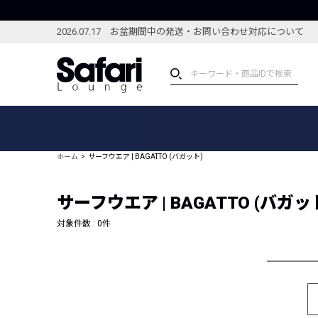
2026.07.17 お盆期間中の発送・お問い合わせ対応について
アイテム
スペシャル
カテゴリーから探す
スペシャルフィーチャ
ホーム
サーフウエア | BAGATTO (バガット)
ブランドから探す
特集記事
絞り込んで探す
サーフウエア | BAGATTO (バガッ
新着アイテム
コーディネート
編集部のおすすめアイテム
対象件数 :
0
件
編集部のおすすめコー
ランキング
雑誌・カタログ掲載アイテム
セール