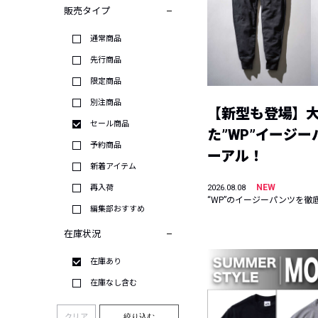
販売タイプ
通常商品
先行商品
限定商品
別注商品
【新型も登場】
セール商品
た”WP”イージ
予約商品
ーアル！
新着アイテム
NEW
再入荷
2026.08.08
“WP”のイージーパンツを徹
編集部おすすめ
在庫状況
在庫あり
在庫なし含む
クリア
絞り込む