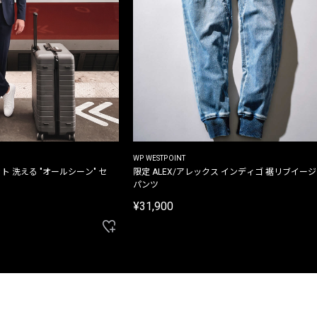
WP WESTPOINT
ト 洗える "オールシーン" セ
限定 ALEX/アレックス インディゴ 裾リブイー
パンツ
¥31,900