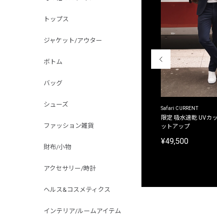
トップス
ジャケット/アウター
ボトム
バッグ
シューズ
ACANTHUS
Safari CURRENT
別注限定 フード付き チェックシャツジャケット
限定 吸水速乾 UVカッ
ファッション雑貨
ットアップ
¥31,900
¥49,500
財布/小物
アクセサリー/時計
ヘルス&コスメティクス
インテリア/ルームアイテム