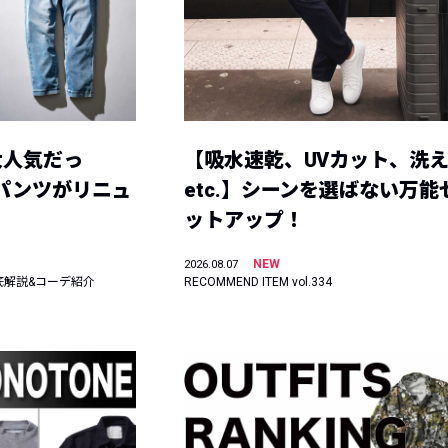
大人気だっ
【吸水速乾、UVカット、洗
ーパンツがリニュ
etc.】シーンを選ばない万能
ットアップ！
NEW
2026.08.07
底解説&コーデ紹介
RECOMMEND ITEM vol.334