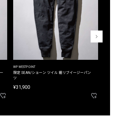
WP WESTPOINT
WP WESTPOINT
ジー
限定 SEAN/ショーン ツイル 裾リブイージーパン
限定 DAVID/デイヴィッド インデ
ツ
イージーパンツ
¥31,900
¥33,000