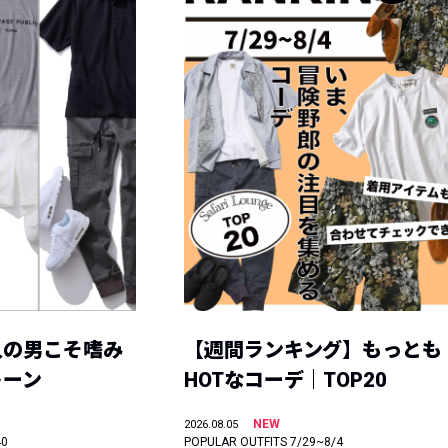
人の男こそ嗜み
【週間ランキング】もっとも
トーン
HOTなコーデ｜TOP20
NEW
2026.08.05
40
POPULAR OUTFITS 7/29~8/4