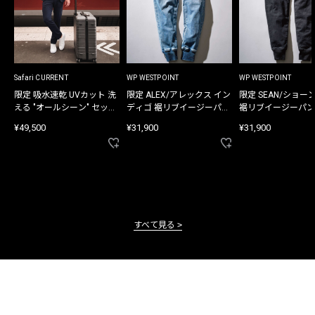
Safari CURRENT
WP WESTPOINT
WP WESTPOINT
限定 吸水速乾 UVカット 洗
限定 ALEX/アレックス イン
限定 SEAN/ショー
える "オールシーン" セット
ディゴ 裾リブイージーパン
裾リブイージーパン
アップ
ツ
¥49,500
¥31,900
¥31,900
すべて見る