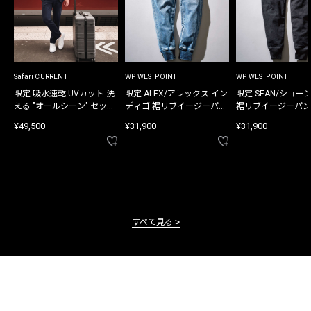
Safari CURRENT
WP WESTPOINT
WP WESTPOINT
限定 吸水速乾 UVカット 洗
限定 ALEX/アレックス イン
限定 SEAN/ショー
える "オールシーン" セット
ディゴ 裾リブイージーパン
裾リブイージーパン
アップ
ツ
¥49,500
¥31,900
¥31,900
すべて見る