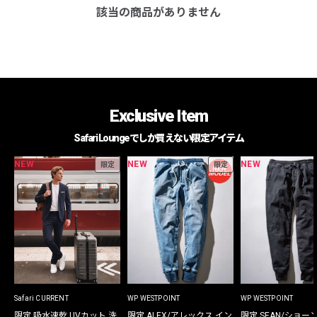
該当の商品がありません
Exclusive Item
Safari Loungeでしか買えない限定アイテム
NEW
NEW
NEW
限定
限定
Safari CURRENT
WP WESTPOINT
WP WESTPOINT
限定 吸水速乾 UVカット 洗
限定 ALEX/アレックス イン
限定 SEAN/ショー