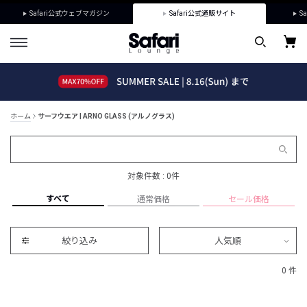
Safari公式ウェブマガジン
Safari公式通販サイト
Sa
ホーム
サーフウエア | ARNO GLASS (アルノグラス)
対象件数 : 0件
すべて
通常価格
セール価格
絞り込み
人気順
0 件