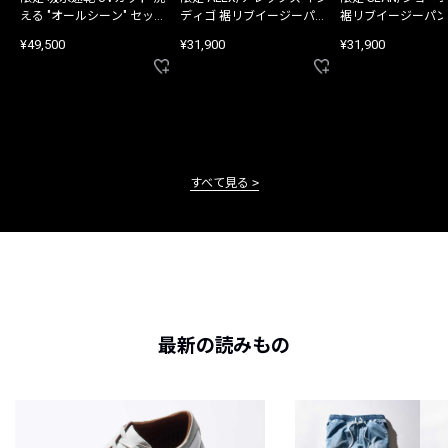
える "オールシーン" セット
ディゴ 裾リブイージーパン
裾リブイージーパン
アップ
ツ
¥49,500
¥31,900
¥31,900
すべて見る
最新の読みもの