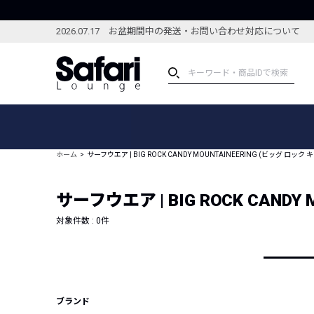
2026.07.17 お盆期間中の発送・お問い合わせ対応について
アイテム
スペシャル
カテゴリーから探す
スペシャルフィーチャ
ホーム
サーフウエア | BIG ROCK CANDY MOUNTAINEERING (ビッグ ロ
ブランドから探す
特集記事
絞り込んで探す
サーフウエア | BIG ROCK CAN
新着アイテム
コーディネート
編集部のおすすめアイテム
対象件数 :
0
件
編集部のおすすめコー
ランキング
雑誌・カタログ掲載アイテム
セール
ブランド