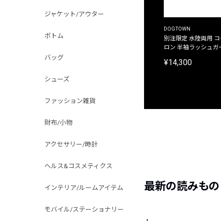
ジャケット/アウター
DOGTOWN
ボトム
別注限定 水陸両用 
ロン 半袖ラッシュガ
バッグ
¥14,300
シューズ
ファッション雑貨
財布/小物
アクセサリー/時計
ヘルス&コスメティクス
最新の読みもの
インテリア/ルームアイテム
モバイル/ステーショナリー