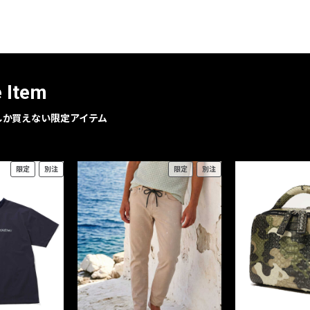
レコメンドアイテム
ピックアップアイテム
フォーカスブランド
セールおすすめアイテム
e Item
人気アイテム TOP 15
geでしか買えない限定アイテム
限定
別注
限定
別注