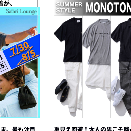
いま、最も注目
重見え回避！大人の男こそ嗜