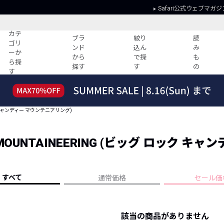
Safari公式ウェブマガジ
カテ
ブラ
絞り
読
ゴリ
ンド
込ん
み
ーか
から
で探
も
ら探
探す
す
の
す
読みもの
ガイド
ー
すべての記事
ショッピング
ック キャンディー マウンテニアリング)
2026年のイチオシTシャツ！
初めての方
“WP”のイージーパンツを徹底解説&コ
Club Safari
ーデ紹介
DY MOUNTAINEERING (ビッグ ロック 
よくある質問
HOTなコーデ TOP20
会社概要
ディネート
新ブランドご紹介！
会員利用規約
すべて
通常価格
セール価
人気記事ランキング
プライバシー
バイヤーズ レコメンド
特定商取引に
今週の別注アイテム
該当の商品がありません
ウィークリーコーデ