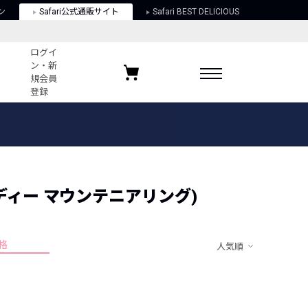
ン
Safari公式通販サイト
Safari BEST DELICIOUS
ログイ
ン・新
規会員
登録
ログイン・新規会員登録
お気に入りアイテム
ガイド
お気に入りブランド
お気に入り記事
最近チェックしたアイテム
キャンディー マウンテニアリング)
格
人気順
ポリシー
関する法律