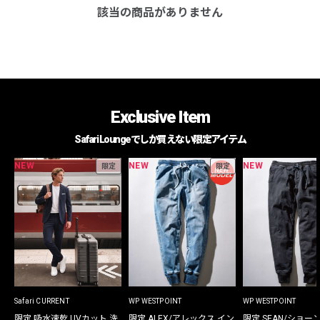
該当の商品がありません
Exclusive Item
Safari Loungeでしか買えない限定アイテム
NEW
NEW
NEW
限定
限定
Safari CURRENT
WP WESTPOINT
WP WESTPOINT
限定 吸水速乾 UVカット 洗
限定 ALEX/アレックス イン
限定 SEAN/ショー