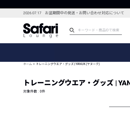
2026.07.17 お盆期間中の発送・お問い合わせ対応について
アイテム
スペシャル
カテゴリーから探す
スペシャルフィーチャ
ホーム
トレーニングウエア・グッズ | YANUK (ヤヌーク)
ブランドから探す
特集記事
絞り込んで探す
トレーニングウエア・グッズ | YAN
新着アイテム
コーディネート
編集部のおすすめアイテム
対象件数 :
0
件
編集部のおすすめコー
ランキング
雑誌・カタログ掲載アイテム
セール