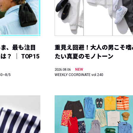
いま、最も注目
重見え回避！大人の男こそ嗜
？ ｜ TOP15
たい真夏のモノトーン
NEW
2026.08.06
30~8/5
WEEKLY COORDINATE vol.240