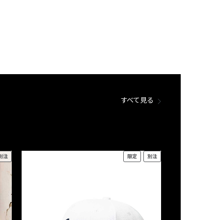
すべて見る
別注
限定
別注