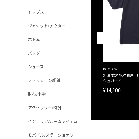
トップス
ジャケット/アウター
ボトム
バッグ
シューズ
THE DUFFER OF ST.GEORGE
DOGTOWN
別注限定 ピグメントダイ バックプリント サーフ
別注限定 水陸両用 
ファッション雑貨
プリントTシャツ
シュガード
¥9,900
¥14,300
財布/小物
アクセサリー/時計
インテリア/ルームアイテム
モバイル/ステーショナリー