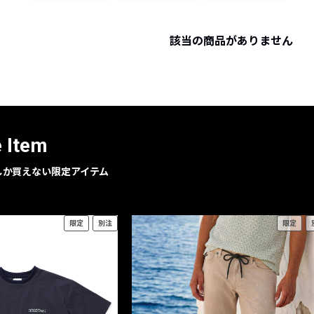
レコメンドアイテム
ピックアップアイテム
該当の商品がありません
フォーカスブランド
セールおすすめアイテム
人気アイテム TOP 15
e Item
geでしか買えない限定アイテム
限定
別注
限定