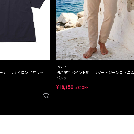
YANUK
コーデュラナイロン 半袖ラッ
別注限定 ペイント加工 リゾートジーンズ デニ
パンツ
¥18,150
50%OFF