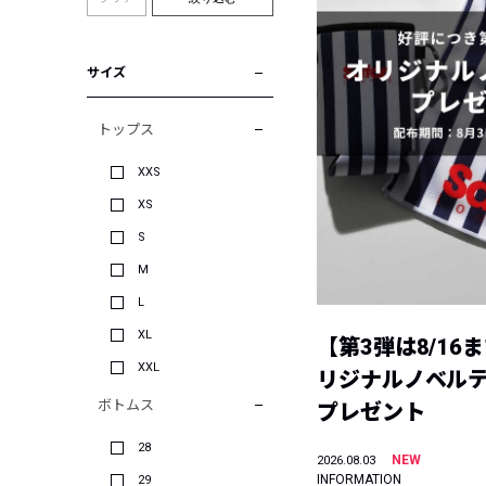
サイズ
トップス
XXS
XS
S
M
L
XL
【第3弾は8/16
XXL
リジナルノベル
ボトムス
プレゼント
28
NEW
2026.08.03
INFORMATION
29