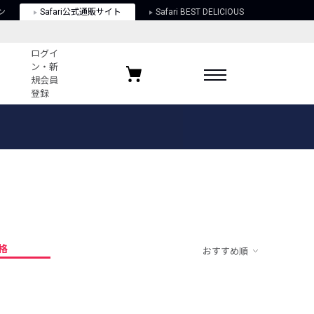
ン
Safari公式通販サイト
Safari BEST DELICIOUS
ログイ
ン・新
規会員
登録
ログイン・新規会員登録
お気に入りアイテム
ガイド
お気に入りブランド
お気に入り記事
最近チェックしたアイテム
格
おすすめ順
ポリシー
関する法律