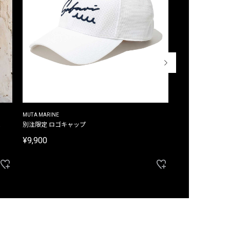
MUTA MARINE
CROSSLEY
ム
別注限定 ロゴキャップ
別注限定 ノースリ
¥9,900
¥8,580
40%OFF