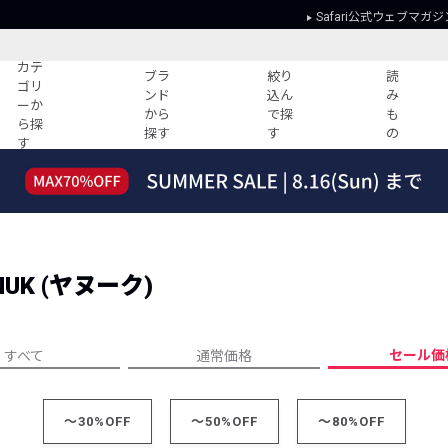
Safari公式ウェブマガジ
カテ
ブラ
絞り
読
ゴリ
ンド
込ん
み
ーか
から
で探
も
ら探
探す
す
の
す
読みもの
ガイド
ー
すべての記事
ショッピング
2026年のイチオシTシャツ！
初めての方
“WP”のイージーパンツを徹底解説&コ
Club Safari
ーデ紹介
UK (ヤヌーク)
よくある質問
HOTなコーデ TOP20
会社概要
ディネート
新ブランドご紹介！
会員利用規約
セール価
すべて
通常価格
人気記事ランキング
プライバシー
バイヤーズ レコメンド
特定商取引に
今週の別注アイテム
～30%OFF
～50%OFF
～80%OFF
ウィークリーコーデ