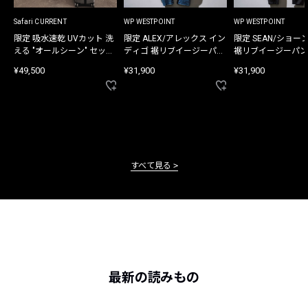
Safari CURRENT
WP WESTPOINT
WP WESTPOINT
限定 吸水速乾 UVカット 洗
限定 ALEX/アレックス イン
限定 SEAN/ショー
える "オールシーン" セット
ディゴ 裾リブイージーパン
裾リブイージーパン
アップ
ツ
¥49,500
¥31,900
¥31,900
すべて見る
最新の読みもの