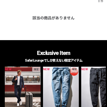
0 件
該当の商品がありません
Exclusive Item
Safari Loungeでしか買えない限定アイテム
NEW
NEW
NEW
限定
限定