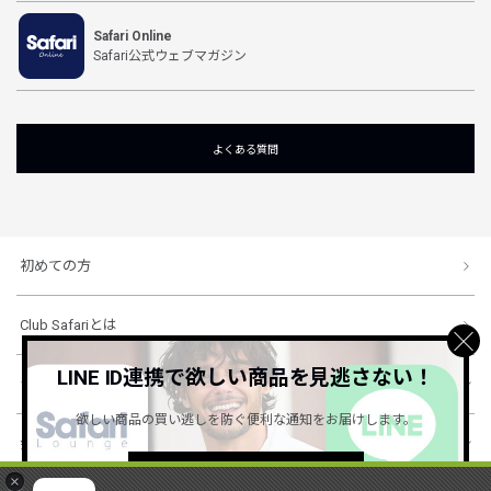
Safari Online
Safari公式ウェブマガジン
よくある質問
初めての方
Club Safariとは
LINE ID連携で欲しい商品を見逃さない！
ショッピングガイド
欲しい商品の買い逃しを防ぐ便利な通知をお届けします。
会社概要・規約
詳しくはこちら ＞
×