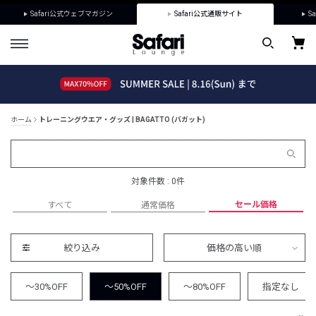
Safari公式ウェブマガジン
Safari公式通販サイト
Sa
ホーム
トレーニングウエア・グッズ | BAGATTO (バガット)
対象件数 : 0件
セール価格
すべて
通常価格
絞り込み
価格の高い順
～30%OFF
～50%OFF
～80%OFF
指定なし