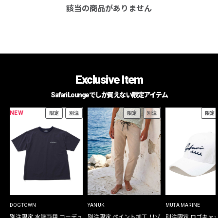
該当の商品がありません
Exclusive Item
Safari Loungeでしか買えない限定アイテム
NEW
限定
別注
限定
別注
限定
DOGTOWN
YANUK
MUTA MARINE
別注限定 水陸両用 コーデュ
別注限定 ペイント加工 リゾ
別注限定 ロゴキャ