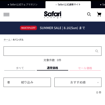
Safari公式ウェブマガジン
Safari公式通販サイト
Sa
ホーム
#バングル
対象件数 : 0件
通常価格
すべて
セール価格
絞り込み
おすすめ順
0 件