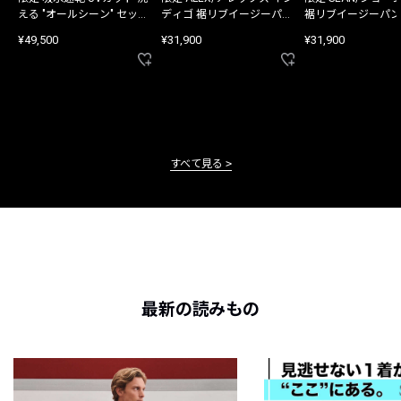
える "オールシーン" セット
ディゴ 裾リブイージーパン
裾リブイージーパン
アップ
ツ
¥49,500
¥31,900
¥31,900
すべて見る
最新の読みもの