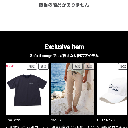
該当の商品がありません
Exclusive Item
Safari Loungeでしか買えない限定アイテム
NEW
限定
別注
限定
別注
限定
DOGTOWN
YANUK
MUTA MARINE
別注限定 水陸両用 コーデュ
別注限定 ペイント加工 リゾ
別注限定 ロゴキャ