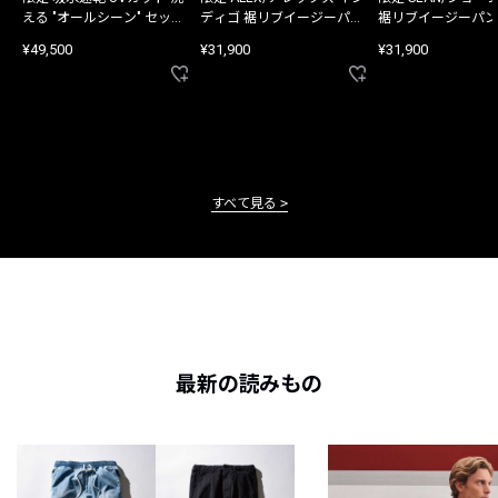
える "オールシーン" セット
ディゴ 裾リブイージーパン
裾リブイージーパン
アップ
ツ
¥49,500
¥31,900
¥31,900
すべて見る
最新の読みもの