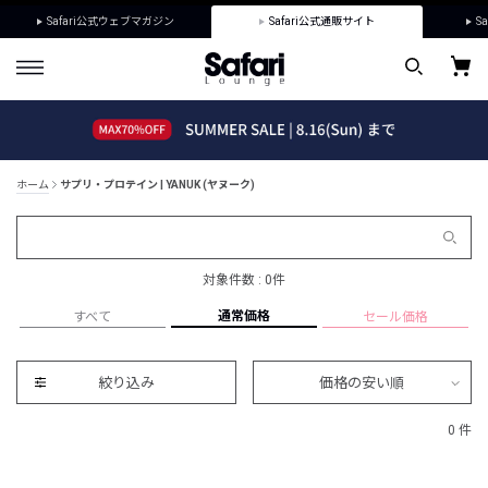
Safari公式ウェブマガジン
Safari公式通販サイト
Sa
ホーム
サプリ・プロテイン | YANUK (ヤヌーク)
対象件数 : 0件
通常価格
すべて
セール価格
絞り込み
価格の安い順
0 件