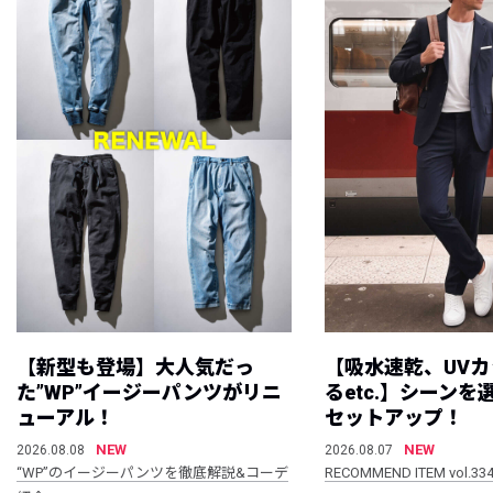
【新型も登場】大人気だっ
【吸水速乾、UV
た”WP”イージーパンツがリニ
るetc.】シーン
ューアル！
セットアップ！
NEW
NEW
2026.08.08
2026.08.07
“WP”のイージーパンツを徹底解説&コーデ
RECOMMEND ITEM vol.33