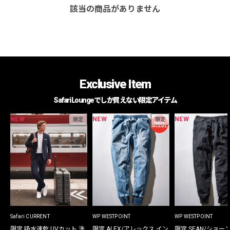
該当の商品がありません
Exclusive Item
Safari Loungeでしか買えない限定アイテム
NEW
NEW
NEW
限定
限定
Safari CURRENT
WP WESTPOINT
WP WESTPOINT
限定 吸水速乾 UVカット 洗
限定 ALEX/アレックス イン
限定 SEAN/ショー