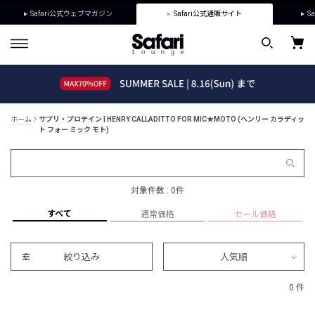
Safari公式ウェブマガジン
Safari公式通販サイト
Sa
ホーム
サプリ・プロテイン | HENRY CALLADITTO FOR MIC★MOTO (ヘンリー カラディッ
ト フォー ミック モト)
対象件数 : 0件
すべて
通常価格
セール価格
絞り込み
人気順
0 件