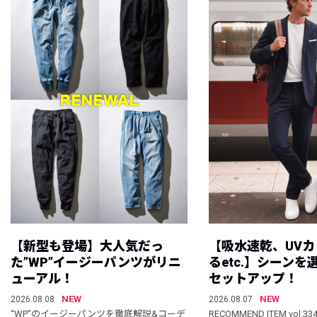
【新型も登場】大人気だっ
【吸水速乾、UV
た”WP”イージーパンツがリニ
るetc.】シーン
ューアル！
セットアップ！
NEW
NEW
2026.08.08
2026.08.07
“WP”のイージーパンツを徹底解説&コーデ
RECOMMEND ITEM vol.33