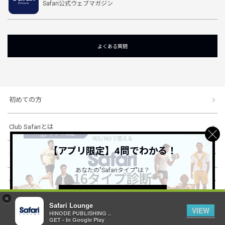
Safari公式ウェブマガジン
よくある質問
初めての方
Club Safariとは
【アプリ限定】4問でわかる！
ショッピングガイド
あなたの"Safariタイプ"は？
会社概要・規約
詳しくはこちら ＞
×
Safari Lounge
VIEW
HINODE PUBLISHING ..
© 1996-2026 HINODE PUBLISHING co., ltd. All Rights Reserved.
GET - In Google Play