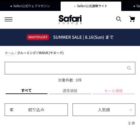
Safari公式ウェブマガジン
Safari公式通販サイト
Sa
ホーム
グルーミング | YANUK (ヤヌーク)
対象件数 : 0件
すべて
通常価格
セール価格
絞り込み
人気順
0 件