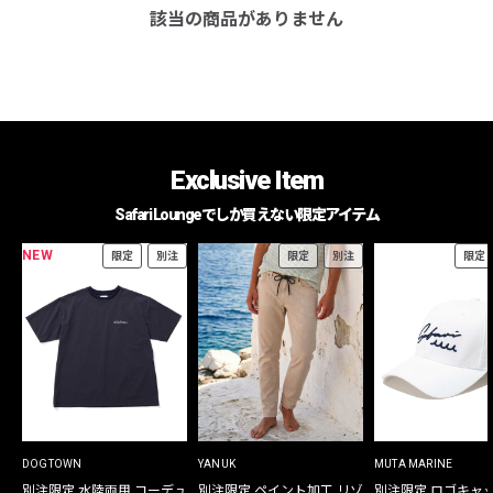
該当の商品がありません
Exclusive Item
Safari Loungeでしか買えない限定アイテム
NEW
限定
別注
限定
別注
限定
DOGTOWN
YANUK
MUTA MARINE
別注限定 水陸両用 コーデュ
別注限定 ペイント加工 リゾ
別注限定 ロゴキャ