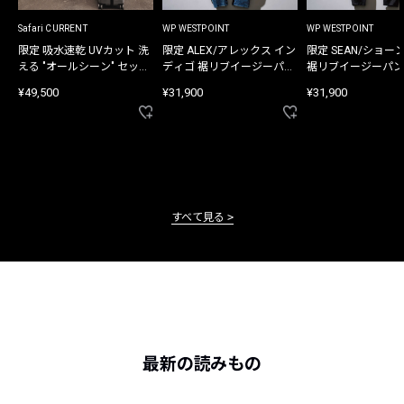
Safari CURRENT
WP WESTPOINT
WP WESTPOINT
限定 吸水速乾 UVカット 洗
限定 ALEX/アレックス イン
限定 SEAN/ショー
える "オールシーン" セット
ディゴ 裾リブイージーパン
裾リブイージーパン
アップ
ツ
¥49,500
¥31,900
¥31,900
すべて見る
最新の読みもの