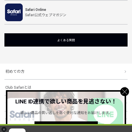
Safari Online
Safari公式ウェブマガジン
よくある質問
初めての方
Club Safariとは
LINE ID連携で欲しい商品を見逃さない！
ショッピングガイド
欲しい商品の買い逃しを防ぐ便利な通知をお届けします。
会社概要・規約
詳しくはこちら ＞
×