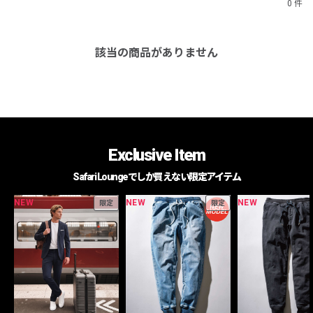
0 件
該当の商品がありません
Exclusive Item
Safari Loungeでしか買えない限定アイテム
NEW
NEW
NEW
限定
限定