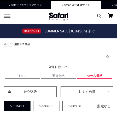
Safari公式ウェブマガジン
Safari公式通販サイト
Sa
ホーム
選択した商品
対象件数 : 0件
セール価格
すべて
通常価格
絞り込み
おすすめ順
～30%OFF
～50%OFF
～80%OFF
指定なし