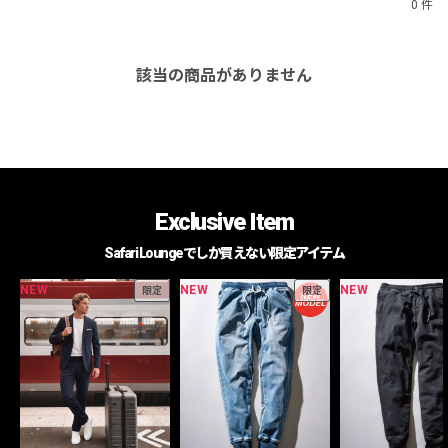
0 件
該当の商品がありません
Exclusive Item
Safari Loungeでしか買えない限定アイテム
NEW
NEW
NEW
限定
限定