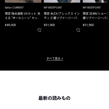
Safari CURRENT
WP WESTPOINT
WP WESTPOINT
限定 吸水速乾 UVカット 洗
限定 ALEX/アレックス イン
限定 SEAN/ショー
える "オールシーン" セット
ディゴ 裾リブイージーパン
裾リブイージーパン
アップ
ツ
¥49,500
¥31,900
¥31,900
すべて見る
最新の読みもの