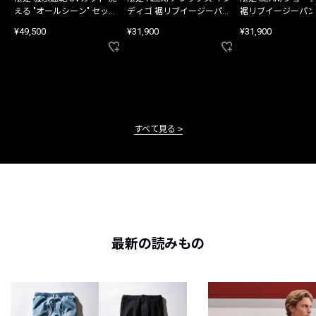
える "オールシーン" セット
ディゴ 裾リブイージーパン
裾リブイージーパン
アップ
ツ
¥49,500
¥31,900
¥31,900
すべて見る
最新の読みもの