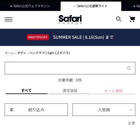
Safari公式ウェブマガジン
Safari公式通販サイト
Sa
ホーム
ボディ・ハンドケア | Sghr (スガハラ)
対象件数 : 0件
すべて
通常価格
セール価格
絞り込み
人気順
0 件