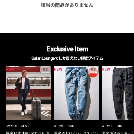
該当の商品がありません
Exclusive Item
Safari Loungeでしか買えない限定アイテム
NEW
NEW
NEW
限定
限定
Safari CURRENT
WP WESTPOINT
WP WESTPOINT
限定 吸水速乾 UVカット 洗
限定 ALEX/アレックス イン
限定 SEAN/ショー