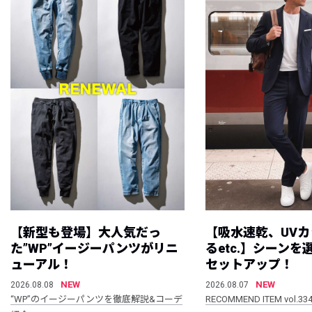
【新型も登場】大人気だっ
【吸水速乾、UV
た”WP”イージーパンツがリニ
るetc.】シーン
ューアル！
セットアップ！
NEW
NEW
2026.08.08
2026.08.07
“WP”のイージーパンツを徹底解説&コーデ
RECOMMEND ITEM vol.33