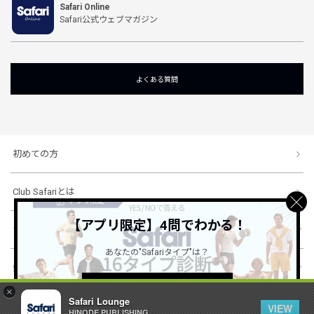
Safari Online
Safari公式ウェブマガジン
よくある質問
初めての方
Club Safariとは
【アプリ限定】4問でわかる！
ショッピングガイド
あなたの"Safariタイプ"は？
会社概要・規約
詳しくはこちら ＞
×
Safari Lounge
VIEW
HINODE PUBLISHING ..
© 1996-2026 HINODE PUBLISHING co., ltd. All Rights Reserved.