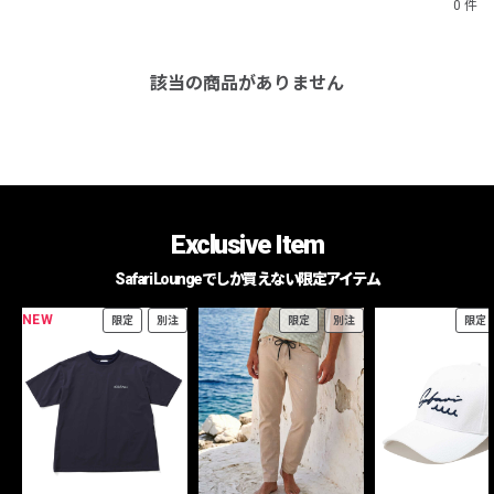
0 件
該当の商品がありません
Exclusive Item
Safari Loungeでしか買えない限定アイテム
NEW
限定
別注
限定
別注
限定