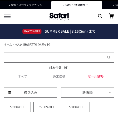
Safari公式ウェブマガジン
Safari公式通販サイト
Sa
ホーム
マスク | BAGATTO (バガット)
対象件数 : 0件
セール価格
すべて
通常価格
絞り込み
新着順
～30%OFF
～50%OFF
～80%OFF