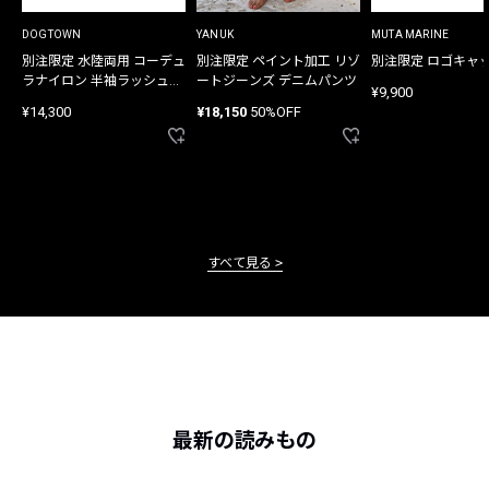
DOGTOWN
YANUK
MUTA MARINE
別注限定 水陸両用 コーデュ
別注限定 ペイント加工 リゾ
別注限定 ロゴキャ
ラナイロン 半袖ラッシュガ
ートジーンズ デニムパンツ
¥9,900
ード
¥14,300
¥18,150
50%OFF
すべて見る
最新の読みもの